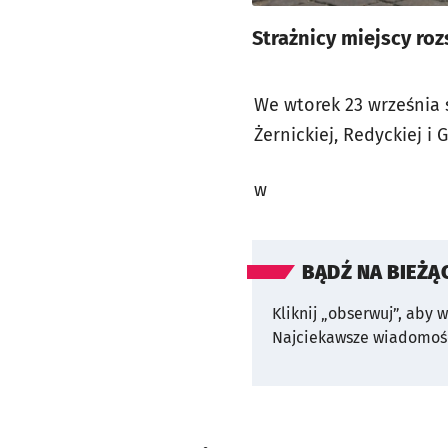
Strażnicy miejscy roz
We wtorek 23 września 
Żernickiej, Redyckiej i
w
BĄDŹ NA BIEŻĄ
Kliknij „obserwuj”, aby 
Najciekawsze wiadomośc