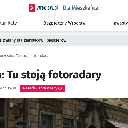
Serwis informacyjny wroclaw.pl podserwis: Dla
unikaty
Bezpieczny Wrocław
Inwesty
a zmiany dla kierowców i pasażerów
 września: Tu stoją fotoradary
: Tu stoją fotoradary
roclaw.pl
Materiał archiwalny