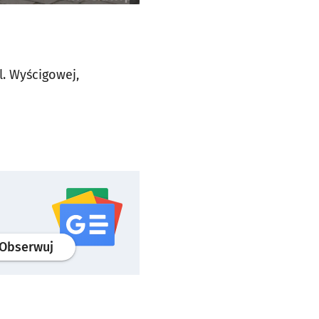
. Wyścigowej,
profil
google news
serwisu wroclaw.pl
Obserwuj