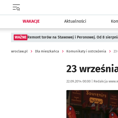
Menu główne portalu wroclaw.pl
WAKACJE
Aktualności
Kom
WAŻNE
Remont torów na Stawowej i Peronowej. Od 8 sierpni
wroclaw.pl
Dla mieszkańca
Komunikaty i ostrzeżenia
23
23 września
Data publikacji:
Autor:
22.09.2014 00:00 |
Redakcja www.w
Kliknij, aby powiększyć