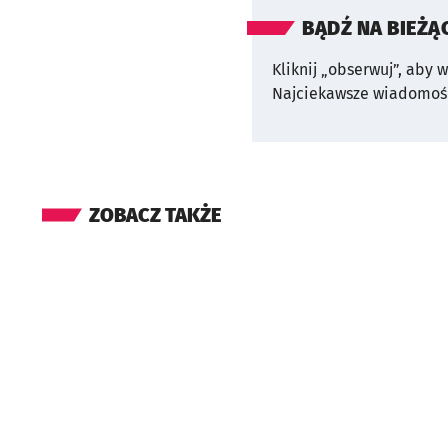
BĄDŹ NA BIEŻĄ
Kliknij „obserwuj”, aby 
Najciekawsze wiadomośc
ZOBACZ TAKŻE