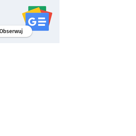
profil
google news
serwisu wroclaw.pl
Obserwuj