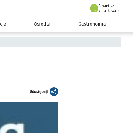
Powietrze
we Wrocławiu
 mieszkańca
umiarkowane
cje
Osiedla
Gastronomia
artykuł
Udostępnij