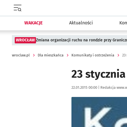
Menu główne portalu wroclaw.pl
WAKACJE
Aktualności
Kom
WROCŁAW
Zmiana organizacji ruchu na rondzie przy Granicz
wroclaw.pl
Dla mieszkańca
Komunikaty i ostrzeżenia
23
23 stycznia
Data publikacji:
Autor:
22.01.2015 00:00 |
Redakcja www.w
Kliknij, aby powiększyć