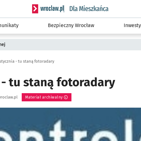
Serwis informacyjny wroclaw.pl podserwis: Dla
unikaty
Bezpieczny Wrocław
Inwesty
nej
 stycznia - tu staną fotoradary
 - tu staną fotoradary
roclaw.pl
Materiał archiwalny