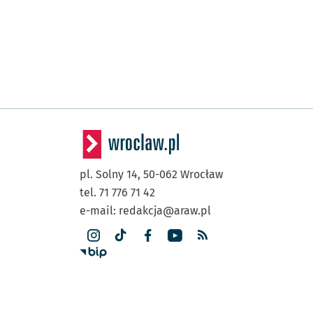
pl. Solny 14,
50-062
Wrocław
tel. 71 776 71 42
e-mail:
redakcja@araw.pl