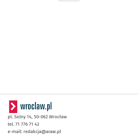
pl. Solny 14,
50-062
Wrocław
tel. 71 776 71 42
e-mail:
redakcja@araw.pl