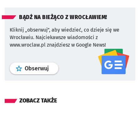
BĄDŹ NA BIEŻĄCO Z WROCŁAWIEM!
Kliknij „obserwuj”, aby wiedzieć, co dzieje się we
Wrocławiu.
Najciekawsze wiadomości z
www.wroclaw.pl znajdziesz w Google News!
profil
google news
serwisu wroclaw
Obserwuj
ZOBACZ TAKŻE