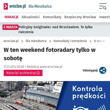
Serwis informacyjny wroclaw.pl podserwis: Dla mieszkańca
Menu
WAKACJE
Aktualności
Komunikaty
Bezpieczny Wrocław
Inwest
Z MIASTA
Policyjny śmigłowiec nad Wrocławiem. To tylko
ćwiczenia
wroclaw.pl
Dla mieszkańca
Komunikaty i ostrzeżenia
W ten weeke
W ten weekend fotoradary tylko w
sobotę
Data publikacji:
Autor:
21.11.2014 00:00 |
Redakcja www.wroclaw.pl
artykuł
Udostępnij
Materiał archiwalny
Kliknij, aby powiększyć