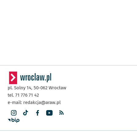
pl. Solny 14,
50-062
Wrocław
tel. 71 776 71 42
e-mail:
redakcja@araw.pl