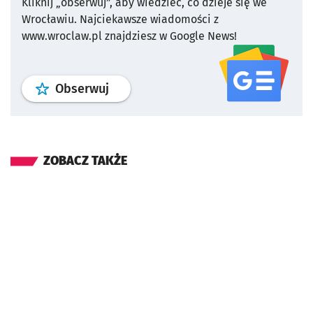
Kliknij „obserwuj”, aby wiedzieć, co dzieje się we
Wrocławiu.
Najciekawsze wiadomości z
www.wroclaw.pl znajdziesz w Google News!
profil
google news
serwisu wroclaw
Obserwuj
ZOBACZ TAKŻE