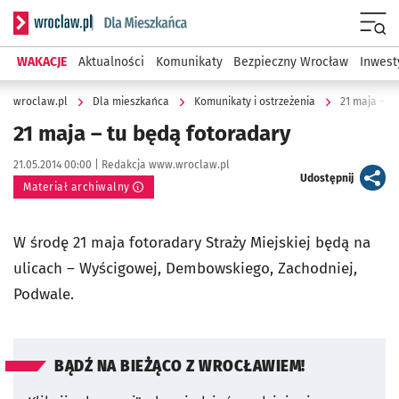
Serwis informacyjny wroclaw.pl podserwis: Dla mieszkańca
Menu
WAKACJE
Aktualności
Komunikaty
Bezpieczny Wrocław
Inwest
wroclaw.pl
Dla mieszkańca
Komunikaty i ostrzeżenia
21 maja – t
21 maja – tu będą fotoradary
Data publikacji:
Autor:
21.05.2014 00:00 |
Redakcja www.wroclaw.pl
artykuł
Udostępnij
Materiał archiwalny
W środę 21 maja fotoradary Straży Miejskiej będą na
ulicach – Wyścigowej, Dembowskiego, Zachodniej,
Podwale.
BĄDŹ NA BIEŻĄCO Z WROCŁAWIEM!