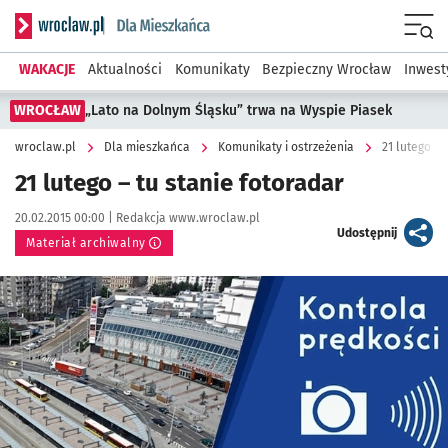
Serwis informacyjny wroclaw.pl podserwis: Dla mieszkańca
Menu
WAKACJE
Aktualności
Komunikaty
Bezpieczny Wrocław
Inwest
WROCŁAW
„Lato na Dolnym Śląsku” trwa na Wyspie Piasek
wroclaw.pl
Dla mieszkańca
Komunikaty i ostrzeżenia
21 lutego – 
21 lutego – tu stanie fotoradar
Data publikacji:
Autor:
20.02.2015 00:00 |
Redakcja www.wroclaw.pl
artykuł
Udostępnij
Materiał archiwalny
Kliknij, aby powiększyć