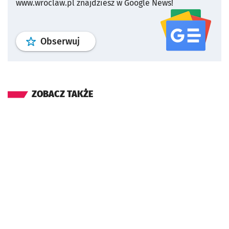
www.wroclaw.pl znajdziesz w Google News!
profil
google news
serwisu wroclaw
Obserwuj
ZOBACZ TAKŻE