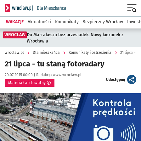
Serwis informacyjny wroclaw.pl podserwis: Dla mieszkańca
Menu
WAKACJE
Aktualności
Komunikaty
Bezpieczny Wrocław
Inwest
WROCŁAW
Do Marrakeszu bez przesiadek. Nowy kierunek z
Wrocławia
wroclaw.pl
Dla mieszkańca
Komunikaty i ostrzeżenia
21 lipca - t
21 lipca - tu staną fotoradary
Data publikacji:
Autor:
20.07.2015 00:00 |
Redakcja www.wroclaw.pl
artykuł
Udostępnij
Materiał archiwalny
Kliknij, aby powiększyć