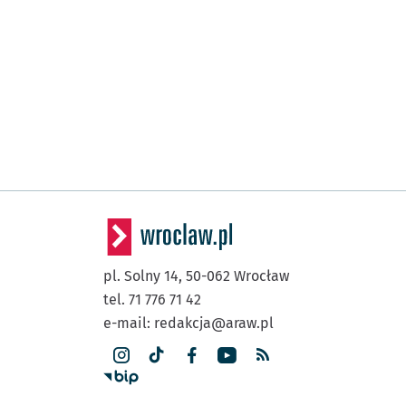
pl. Solny 14,
50-062
Wrocław
tel. 71 776 71 42
e-mail:
redakcja@araw.pl