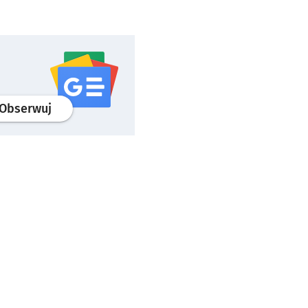
profil
google news
serwisu wroclaw.pl
Obserwuj