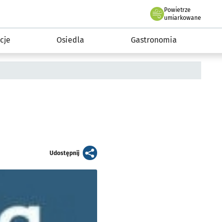
Powietrze
we Wrocławiu
 mieszkańca
umiarkowane
cje
Osiedla
Gastronomia
artykuł
Udostępnij