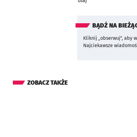
ulaj
BĄDŹ NA BIEŻĄ
Kliknij „obserwuj”, aby 
Najciekawsze wiadomośc
ZOBACZ TAKŻE