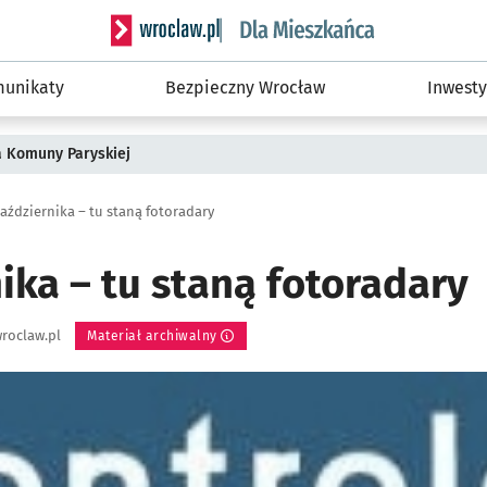
Serwis informacyjny wroclaw.pl podserwis: Dla
unikaty
Bezpieczny Wrocław
Inwesty
a Komuny Paryskiej
października – tu staną fotoradary
ika – tu staną fotoradary
roclaw.pl
Materiał archiwalny