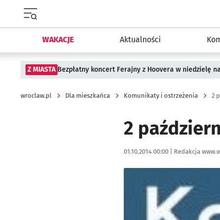
Menu główne portalu wroclaw.pl
WAKACJE
Aktualności
Kom
Z MIASTA
Bezpłatny koncert Ferajny z Hoovera w niedzielę n
wroclaw.pl
Dla mieszkańca
Komunikaty i ostrzeżenia
2 
2 październ
Data publikacji:
Autor:
01.10.2014 00:00 |
Redakcja www.w
Kliknij, aby powiększyć