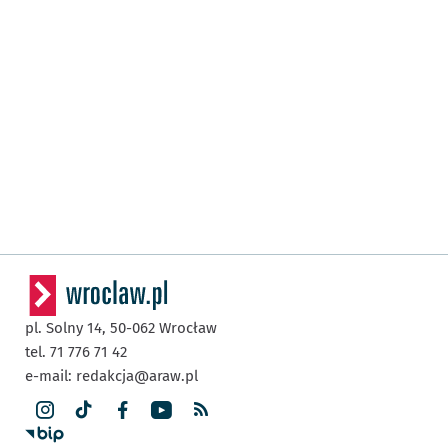
pl. Solny 14,
50-062
Wrocław
tel. 71 776 71 42
e-mail:
redakcja@araw.pl