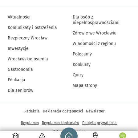
Aktualności
Dla osób z
niepełnosprawnościami
Komunikaty i ostrzeżenia
Zdrowie we Wrocławiu
Bezpieczny Wrocław
Wiadomości z regionu
Inwestycje
Polecamy
Wrocławskie osiedla
Konkursy
Gastronomia
Quizy
Edukacja
Mapa strony
Dla seniorów
Inne informacje
Redakcja
Deklaracja dostępności
Newsletter
Regulamin
Regulamin konkursów
Polityka prywatności
Strona główna - wroclaw.pl
Ustawienia cookies