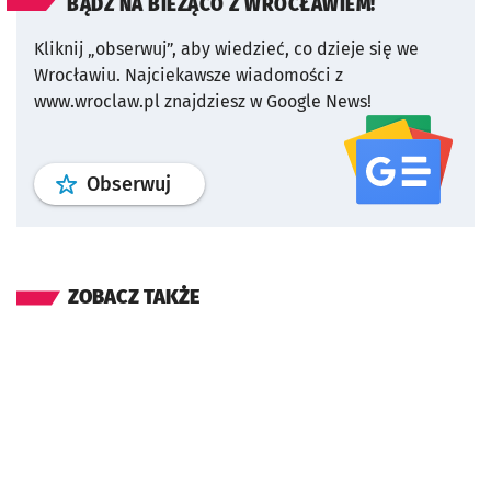
BĄDŹ NA BIEŻĄCO Z WROCŁAWIEM!
Kliknij „obserwuj”, aby wiedzieć, co dzieje się we
Wrocławiu.
Najciekawsze wiadomości z
www.wroclaw.pl znajdziesz w Google News!
profil
google news
serwisu wroclaw
Obserwuj
ZOBACZ TAKŻE