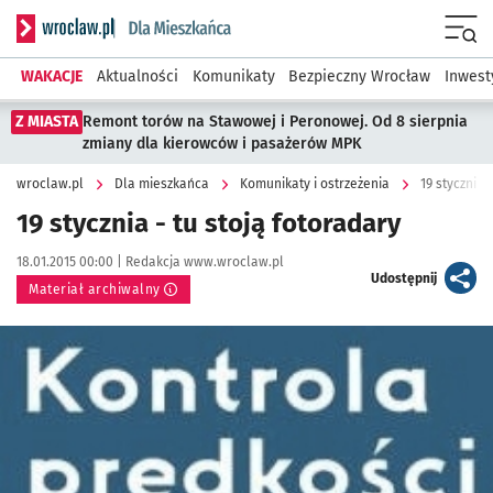
Serwis informacyjny wroclaw.pl podserwis: Dla mieszkańca
Menu
WAKACJE
Aktualności
Komunikaty
Bezpieczny Wrocław
Inwest
Z MIASTA
Remont torów na Stawowej i Peronowej. Od 8 sierpnia
zmiany dla kierowców i pasażerów MPK
wroclaw.pl
Dla mieszkańca
Komunikaty i ostrzeżenia
19 stycznia 
19 stycznia - tu stoją fotoradary
Data publikacji:
Autor:
18.01.2015 00:00 |
Redakcja www.wroclaw.pl
artykuł
Udostępnij
Materiał archiwalny
Kliknij, aby powiększyć