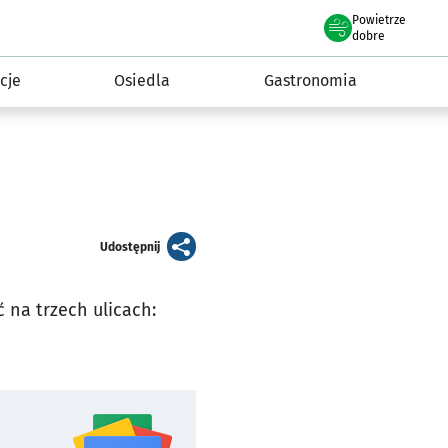
Powietrze
we Wrocławiu
 mieszkańca
dobre
cje
Osiedla
Gastronomia
artykuł
Udostępnij
 na trzech ulicach: