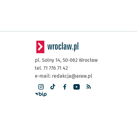
pl. Solny 14,
50-062
Wrocław
tel. 71 776 71 42
e-mail:
redakcja@araw.pl