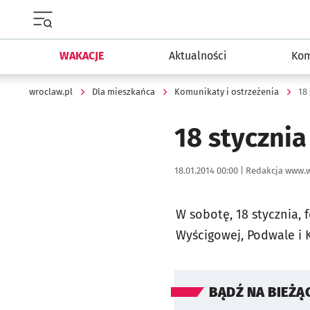
Menu główne portalu wroclaw.pl
WAKACJE
Aktualności
Kom
wroclaw.pl
Dla mieszkańca
Komunikaty i ostrzeżenia
18
18 stycznia
Data publikacji:
Autor:
18.01.2014 00:00 |
Redakcja www.w
W sobotę, 18 stycznia, 
Wyścigowej, Podwale i
BĄDŹ NA BIEŻĄ