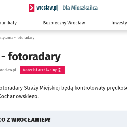
Serwis informacyjny wroclaw.pl podserwis: Dla
unikaty
Bezpieczny Wrocław
Inwesty
 stycznia - fotoradary
 - fotoradary
roclaw.pl
Materiał archiwalny
fotoradary Straży Miejskiej będą kontrolowały prędkość
 Kochanowskiego.
CO Z WROCŁAWIEM!