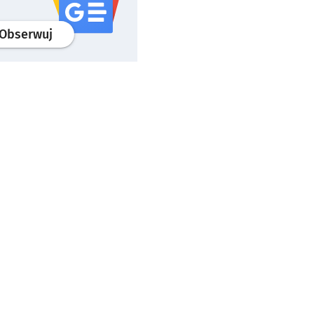
profil
google news
serwisu wroclaw.pl
Obserwuj