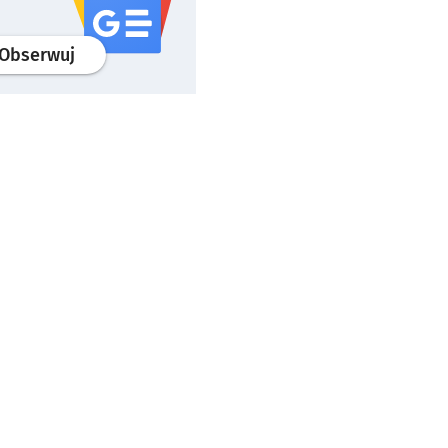
profil
google news
serwisu wroclaw.pl
Obserwuj