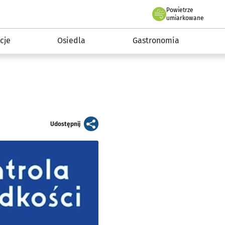
Powietrze
we Wrocławiu
 mieszkańca
umiarkowane
cje
Osiedla
Gastronomia
artykuł
Udostępnij