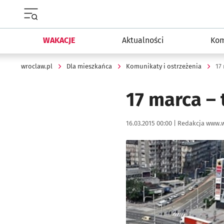
Menu główne portalu wroclaw.pl
WAKACJE
Aktualności
Kom
wroclaw.pl
Dla mieszkańca
Komunikaty i ostrzeżenia
17
17 marca – 
Data publikacji:
Autor:
16.03.2015 00:00 |
Redakcja www.w
Kliknij, aby powiększyć