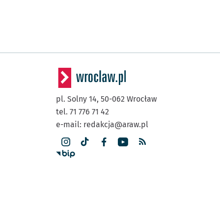
pl. Solny 14,
50-062
Wrocław
tel. 71 776 71 42
e-mail:
redakcja@araw.pl