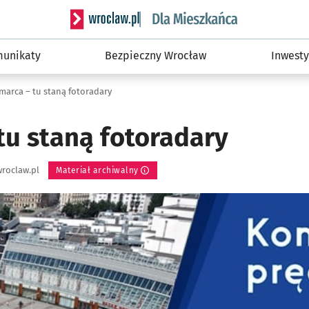
Serwis informacyjny wroclaw.pl podserwis: Dla
unikaty
Bezpieczny Wrocław
Inwesty
 marca – tu staną fotoradary
tu staną fotoradary
roclaw.pl
Materiał archiwalny