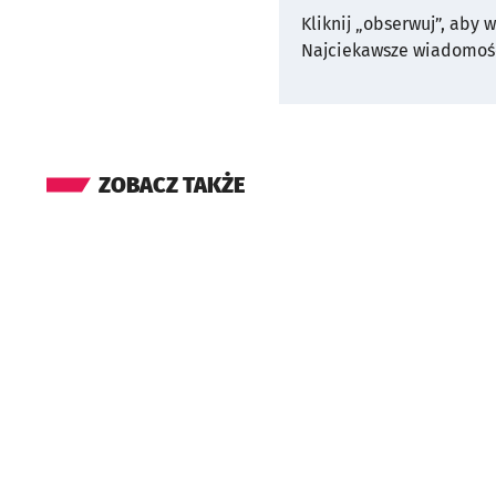
Kliknij „obserwuj”, aby 
Najciekawsze wiadomośc
ZOBACZ TAKŻE