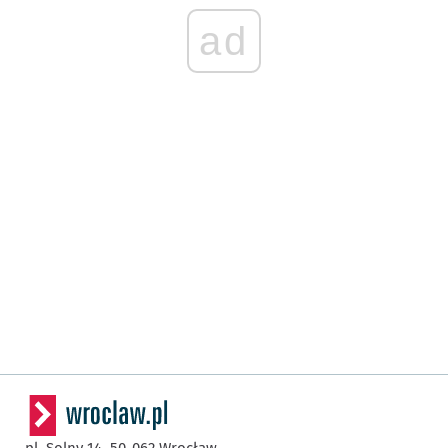
ad
pl. Solny 14,
50-062
Wrocław