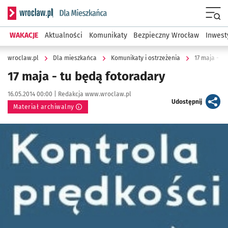
Serwis informacyjny wroclaw.pl podserwis: Dla mieszkańca
Menu
WAKACJE
Aktualności
Komunikaty
Bezpieczny Wrocław
Inwest
wroclaw.pl
Dla mieszkańca
Komunikaty i ostrzeżenia
17 maja - t
17 maja - tu będą fotoradary
Data publikacji:
Autor:
16.05.2014 00:00 |
Redakcja www.wroclaw.pl
artykuł
Udostępnij
Materiał archiwalny
Kliknij, aby powiększyć