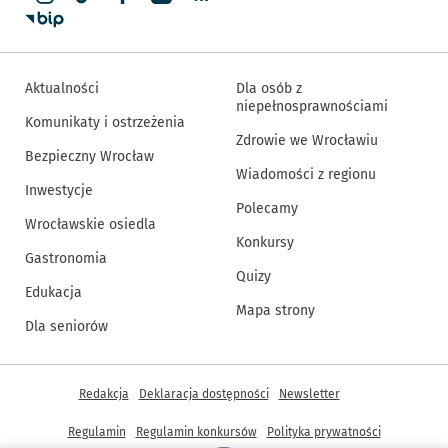
Aktualności
Dla osób z
niepełnosprawnościami
Komunikaty i ostrzeżenia
Zdrowie we Wrocławiu
Bezpieczny Wrocław
Wiadomości z regionu
Inwestycje
Polecamy
Wrocławskie osiedla
Konkursy
Gastronomia
Quizy
Edukacja
Mapa strony
Dla seniorów
Inne informacje
Redakcja
Deklaracja dostępności
Newsletter
Regulamin
Regulamin konkursów
Polityka prywatności