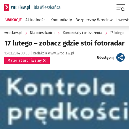
Serwis informacyjny wroclaw.pl podserwis: Dla mieszkańca
Menu
WAKACJE
Aktualności
Komunikaty
Bezpieczny Wrocław
Inwest
wroclaw.pl
Dla mieszkańca
Komunikaty i ostrzeżenia
17 lutego – 
17 lutego – zobacz gdzie stoi fotoradar
Data publikacji:
Autor:
16.02.2014 00:00 |
Redakcja www.wroclaw.pl
artykuł
Udostępnij
Materiał archiwalny
Kliknij, aby powiększyć