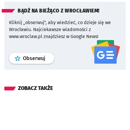
BĄDŹ NA BIEŻĄCO Z WROCŁAWIEM!
Kliknij „obserwuj”, aby wiedzieć, co dzieje się we
Wrocławiu.
Najciekawsze wiadomości z
www.wroclaw.pl znajdziesz w Google News!
profil
google news
serwisu wroclaw
Obserwuj
ZOBACZ TAKŻE