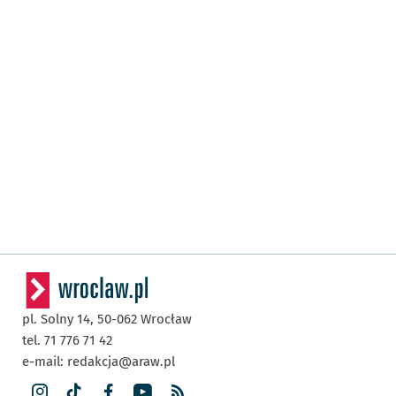
pl. Solny 14,
50-062
Wrocław
tel. 71 776 71 42
e-mail:
redakcja@araw.pl