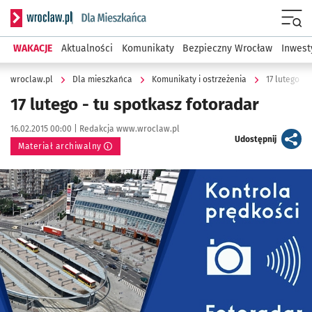
Serwis informacyjny wroclaw.pl podserwis: Dla mieszkańca
Menu
WAKACJE
Aktualności
Komunikaty
Bezpieczny Wrocław
Inwest
wroclaw.pl
Dla mieszkańca
Komunikaty i ostrzeżenia
17 lutego - 
17 lutego - tu spotkasz fotoradar
Data publikacji:
Autor:
16.02.2015 00:00 |
Redakcja www.wroclaw.pl
artykuł
Udostępnij
Materiał archiwalny
Kliknij, aby powiększyć