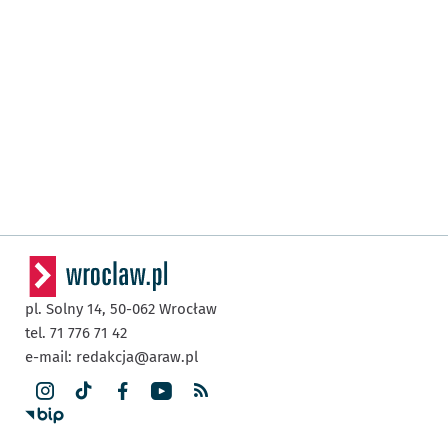
pl. Solny 14,
50-062
Wrocław
tel. 71 776 71 42
e-mail:
redakcja@araw.pl