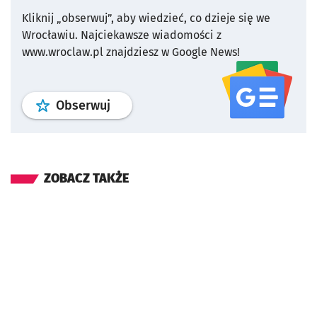
Kliknij „obserwuj”, aby wiedzieć, co dzieje się we
Wrocławiu.
Najciekawsze wiadomości z
www.wroclaw.pl znajdziesz w Google News!
profil
google news
serwisu wroclaw
Obserwuj
ZOBACZ TAKŻE