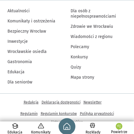
Aktualności
Dla osób z
niepełnosprawnościami
Komunikaty i ostrzeżenia
Zdrowie we Wrocławiu
Bezpieczny Wrocław
Wiadomości z regionu
Inwestycje
Polecamy
Wrocławskie osiedla
Konkursy
Gastronomia
Quizy
Edukacja
Mapa strony
Dla seniorów
Inne informacje
Redakcja
Deklaracja dostępności
Newsletter
Regulamin
Regulamin konkursów
Polityka prywatności
Strona główna - wroclaw.pl
Ustawienia cookies
Powietrze
Edukacja
Komunikaty
Rozkłady
© Copyright 2005-2026, ARAW S.A., Gmina Wrocław