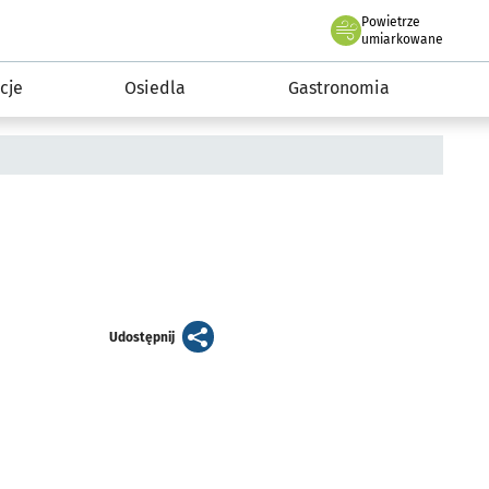
Powietrze
we Wrocławiu
 mieszkańca
umiarkowane
cje
Osiedla
Gastronomia
artykuł
Udostępnij