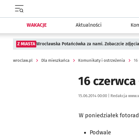
Menu główne portalu wroclaw.pl
WAKACJE
Aktualności
Kom
Z MIASTA
Wrocławska Potańcówka za nami. Zobaczcie zdjęci
wroclaw.pl
Dla mieszkańca
Komunikaty i ostrzeżenia
16
16 czerwca 
Data publikacji:
Autor:
15.06.2014 00:00 |
Redakcja www.w
W poniedziałek fotorada
Podwale