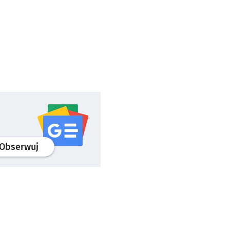
profil
google news
serwisu wroclaw.pl
Obserwuj