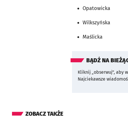
Opatowicka
Wilkszyńska
Maślicka
BĄDŹ NA BIEŻĄ
Kliknij „obserwuj”, aby 
Najciekawsze wiadomośc
ZOBACZ TAKŻE