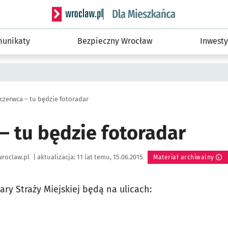
Serwis informacyjny wroclaw.pl podserwis: Dla
unikaty
Bezpieczny Wrocław
Inwesty
a
 czerwca – tu będzie fotoradar
– tu będzie fotoradar
roclaw.pl
|
aktualizacja:
11 lat temu, 15.06.2015
Materiał archiwalny
ry Straży Miejskiej będą na ulicach: