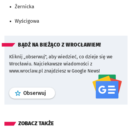
Żernicka
Wyścigowa
BĄDŹ NA BIEŻĄCO Z WROCŁAWIEM!
Kliknij „obserwuj”, aby wiedzieć, co dzieje się we
Wrocławiu.
Najciekawsze wiadomości z
www.wroclaw.pl znajdziesz w Google News!
profil
google news
serwisu wroclaw
Obserwuj
ZOBACZ TAKŻE