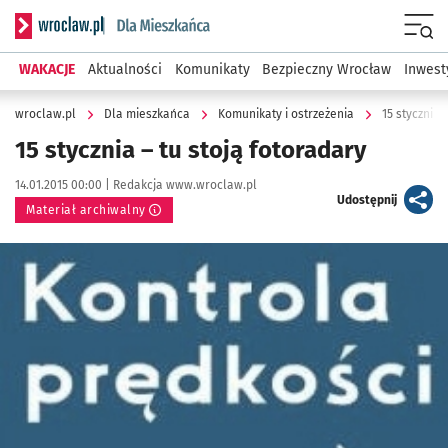
Serwis informacyjny wroclaw.pl podserwis: Dla mieszkańca
Menu
WAKACJE
Aktualności
Komunikaty
Bezpieczny Wrocław
Inwest
wroclaw.pl
Dla mieszkańca
Komunikaty i ostrzeżenia
15 stycznia 
15 stycznia – tu stoją fotoradary
Data publikacji:
Autor:
14.01.2015 00:00 |
Redakcja www.wroclaw.pl
artykuł
Udostępnij
Materiał archiwalny
Kliknij, aby powiększyć