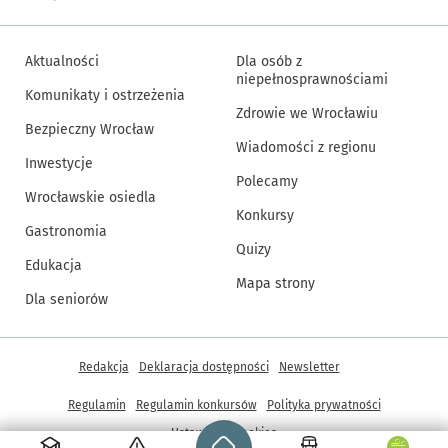
Aktualności
Dla osób z
niepełnosprawnościami
Komunikaty i ostrzeżenia
Zdrowie we Wrocławiu
Bezpieczny Wrocław
Wiadomości z regionu
Inwestycje
Polecamy
Wrocławskie osiedla
Konkursy
Gastronomia
Quizy
Edukacja
Mapa strony
Dla seniorów
Inne informacje
Redakcja
Deklaracja dostępności
Newsletter
Regulamin
Regulamin konkursów
Polityka prywatności
Strona główna - wroclaw.pl
Ustawienia cookies