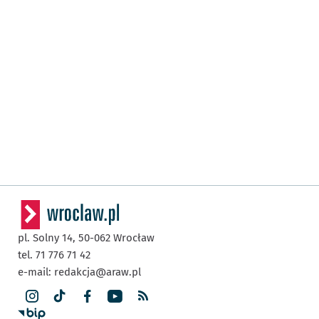
pl. Solny 14,
50-062
Wrocław
tel. 71 776 71 42
e-mail:
redakcja@araw.pl