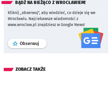
BĄDŹ NA BIEŻĄCO Z WROCŁAWIEM!
Kliknij „obserwuj”, aby wiedzieć, co dzieje się we
Wrocławiu.
Najciekawsze wiadomości z
www.wroclaw.pl znajdziesz w Google News!
profil
google news
serwisu wroclaw
Obserwuj
ZOBACZ TAKŻE