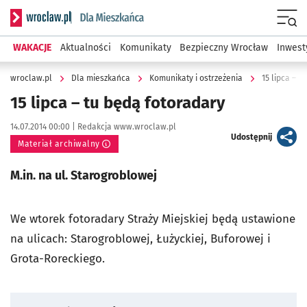
Serwis informacyjny wroclaw.pl podserwis: Dla mieszkańca
Menu
WAKACJE
Aktualności
Komunikaty
Bezpieczny Wrocław
Inwest
wroclaw.pl
Dla mieszkańca
Komunikaty i ostrzeżenia
15 lipca – t
15 lipca – tu będą fotoradary
Data publikacji:
Autor:
14.07.2014 00:00 |
Redakcja www.wroclaw.pl
artykuł
Udostępnij
Materiał archiwalny
M.in. na ul. Starogroblowej
We wtorek fotoradary Straży Miejskiej będą ustawione
na ulicach: Starogroblowej, Łużyckiej, Buforowej i
Grota-Roreckiego.