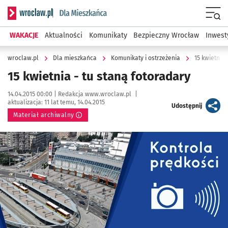
Serwis informacyjny wroclaw.pl podserwis: Dla mieszkańca
Menu
WAKACJE
Aktualności
Komunikaty
Bezpieczny Wrocław
Inwest
wroclaw.pl
Dla mieszkańca
Komunikaty i ostrzeżenia
15 kwietnia 
15 kwietnia - tu staną fotoradary
Data publikacji:
Autor:
14.04.2015 00:00 |
Redakcja www.wroclaw.pl
|
aktualizacja:
11 lat temu, 14.04.2015
artykuł
Udostępnij
Materiał archiwalny
Kliknij, aby powiększyć