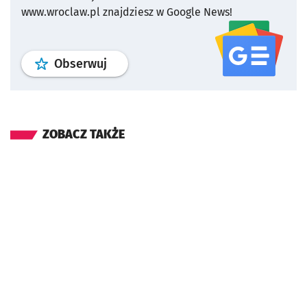
www.wroclaw.pl znajdziesz w Google News!
profil
google news
serwisu wroclaw
Obserwuj
ZOBACZ TAKŻE