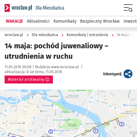
Serwis informacyjny wroclaw.pl podserwis: Dla mieszkańca
Menu
WAKACJE
Aktualności
Komunikaty
Bezpieczny Wrocław
Inwest
wroclaw.pl
Dla mieszkańca
Komunikaty i ostrzeżenia
14 maja: po
14 maja: pochód juwenaliowy –
utrudnienia w ruchu
Data publikacji:
Autor:
11.05.2018 00:00 |
Redakcja www.wroclaw.pl
|
aktualizacja:
8 lat temu, 11.05.2018
artykuł
Udostępnij
Materiał archiwalny
Kliknij, aby powiększyć