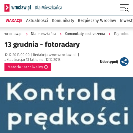
Serwis informacyjny wroclaw.pl podserwis: Dla mieszkańca
Menu
WAKACJE
Aktualności
Komunikaty
Bezpieczny Wrocław
Inwest
wroclaw.pl
Dla mieszkańca
Komunikaty i ostrzeżenia
13 grudnia -
13 grudnia - fotoradary
Data publikacji:
Autor:
12.12.2013 00:00 |
Redakcja www.wroclaw.pl
|
aktualizacja:
13 lat temu, 12.12.2013
artykuł
Udostępnij
Materiał archiwalny
Kliknij, aby powiększyć