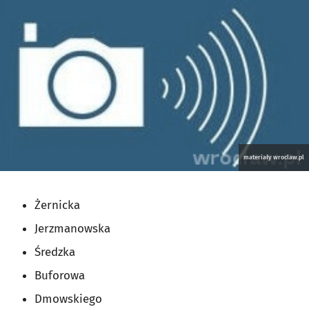
materiały wroclaw.pl
Żernicka
Jerzmanowska
Średzka
Buforowa
Dmowskiego