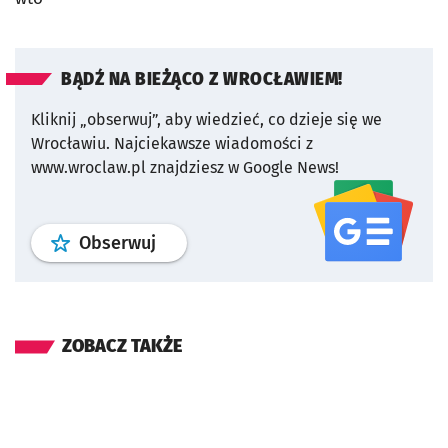
BĄDŹ NA BIEŻĄCO Z WROCŁAWIEM!
Kliknij „obserwuj”, aby wiedzieć, co dzieje się we
Wrocławiu.
Najciekawsze wiadomości z
www.wroclaw.pl znajdziesz w Google News!
profil
google news
serwisu wroclaw
Obserwuj
ZOBACZ TAKŻE