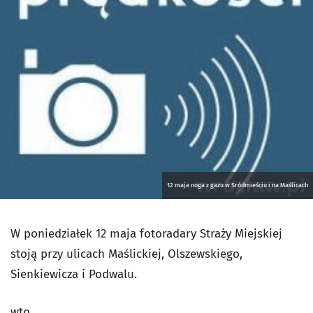
12 maja noga z gazu w Śródmieściu i na Maślicach
W poniedziałek 12 maja fotoradary Straży Miejskiej
stoją przy ulicach Maślickiej, Olszewskiego,
Sienkiewicza i Podwalu.
wto