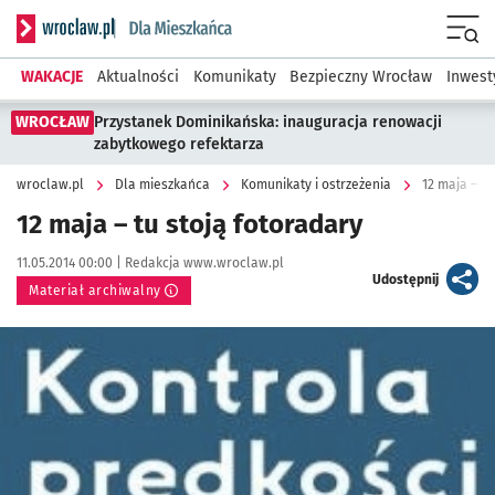
Serwis informacyjny wroclaw.pl podserwis: Dla mieszkańca
Menu
WAKACJE
Aktualności
Komunikaty
Bezpieczny Wrocław
Inwest
WROCŁAW
Przystanek Dominikańska: inauguracja renowacji
zabytkowego refektarza
wroclaw.pl
Dla mieszkańca
Komunikaty i ostrzeżenia
12 maja – tu
12 maja – tu stoją fotoradary
Data publikacji:
Autor:
11.05.2014 00:00 |
Redakcja www.wroclaw.pl
artykuł
Udostępnij
Materiał archiwalny
Kliknij, aby powiększyć