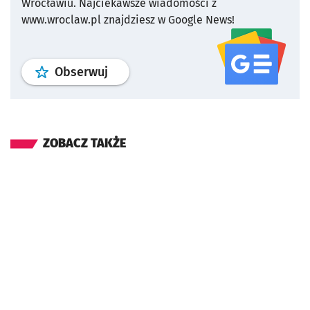
Wrocławiu.
Najciekawsze wiadomości z
www.wroclaw.pl znajdziesz w Google News!
profil
google news
serwisu wroclaw
Obserwuj
ZOBACZ TAKŻE