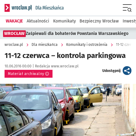
Serwis informacyjny wroclaw.pl podserwis: Dla mieszkańca
Menu
WAKACJE
Aktualności
Komunikaty
Bezpieczny Wrocław
Inwest
WROCŁAW
Zaśpiewali dla bohaterów Powstania Warszawskiego
wroclaw.pl
Dla mieszkańca
Komunikaty i ostrzeżenia
11-12 czerw
11-12 czerwca – kontrola parkingowa
Data publikacji:
Autor:
10.06.2016 00:00 |
Redakcja www.wroclaw.pl
artykuł
Udostępnij
Materiał archiwalny
Kliknij, aby powiększyć