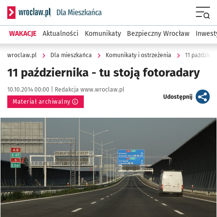
Serwis informacyjny wroclaw.pl podserwis: Dla mieszkańca
Menu
WAKACJE
Aktualności
Komunikaty
Bezpieczny Wrocław
Inwest
wroclaw.pl
Dla mieszkańca
Komunikaty i ostrzeżenia
11 październ
11 października - tu stoją fotoradary
Data publikacji:
Autor:
10.10.2014 00:00 |
Redakcja www.wroclaw.pl
artykuł
Udostępnij
Materiał archiwalny
Kliknij, aby powiększyć