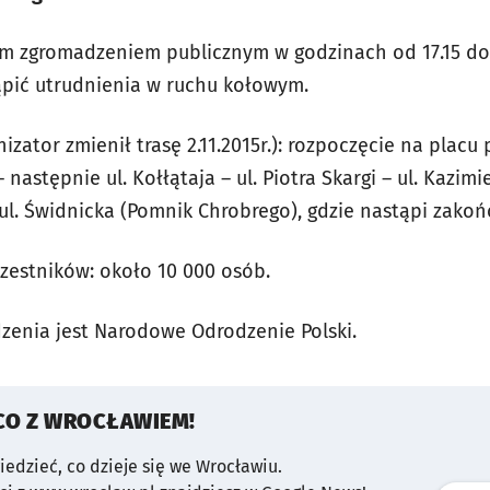
m zgromadzeniem publicznym w godzinach od 17.15 do 
pić utrudnienia w ruchu kołowym.
izator zmienił trasę 2.11.2015r.): rozpoczęcie na plac
astępnie ul. Kołłątaja – ul. Piotra Skargi – ul. Kazimi
ul. Świdnicka (Pomnik Chrobrego), gdzie nastąpi zako
zestników: około 10 000 osób.
enia jest Narodowe Odrodzenie Polski.
CO Z WROCŁAWIEM!
wiedzieć, co dzieje się we Wrocławiu.