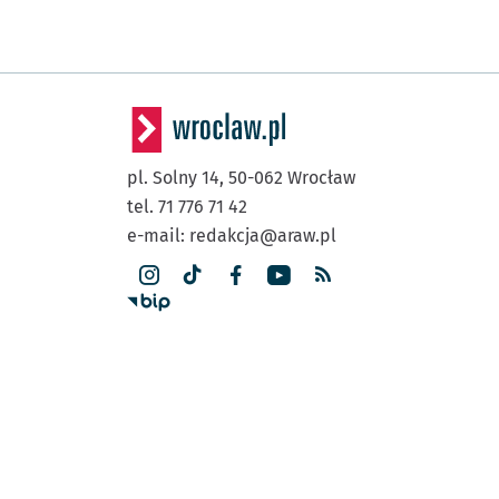
pl. Solny 14,
50-062
Wrocław
tel. 71 776 71 42
e-mail:
redakcja@araw.pl