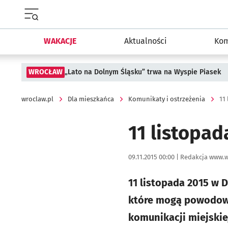
Menu główne portalu wroclaw.pl
WAKACJE
Aktualności
Kom
WROCŁAW
„Lato na Dolnym Śląsku” trwa na Wyspie Piasek
wroclaw.pl
Dla mieszkańca
Komunikaty i ostrzeżenia
11
11 listopad
Data publikacji:
Autor:
09.11.2015 00:00 |
Redakcja www.w
11 listopada 2015 w 
które mogą powodowa
komunikacji miejskie