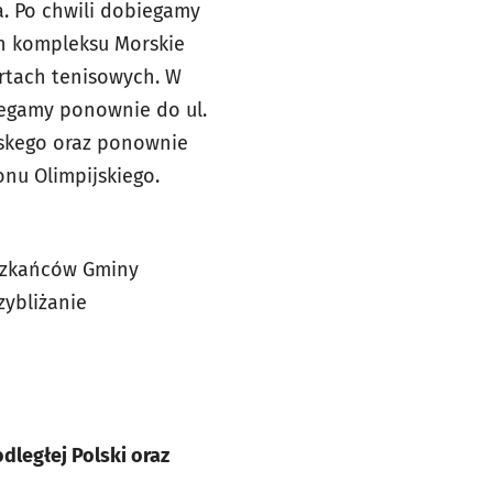
a. Po chwili dobiegamy
ch kompleksu Morskie
rtach tenisowych. W
iegamy ponownie do ul.
wskego oraz ponownie
onu Olimpijskiego.
eszkańców Gminy
zybliżanie
dległej Polski oraz