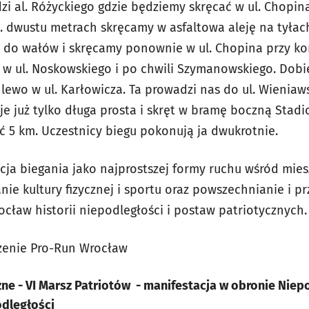
zi al. Różyckiego gdzie będziemy skręcać w ul. Chopin
ok. dwustu metrach skręcamy w asfaltowa aleję na tyła
 do wałów i skręcamy ponownie w ul. Chopina przy ko
y w ul. Noskowskiego i po chwili Szymanowskiego. Dob
 lewo w ul. Karłowicza. Ta prowadzi nas do ul. Wienia
e już tylko długa prosta i skręt w bramę boczną Stadi
ć 5 km. Uczestnicy biegu pokonują ja dwukrotnie.
zacja biegania jako najprostszej formy ruchu wśród mi
e kultury fizycznej i sportu oraz powszechnianie i pr
ław historii niepodległości i postaw patriotycznych.
zenie Pro-Run Wrocław
ne - VI Marsz Patriotów - manifestacja w obronie Niepo
odległości