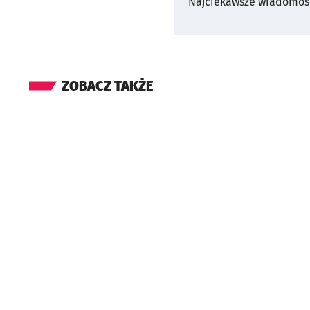
Najciekawsze wiadomośc
ZOBACZ TAKŻE