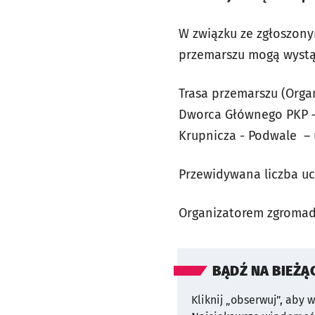
W związku ze zgłoszony
przemarszu mogą wystą
Trasa przemarszu (Organ
Dworca Głównego PKP – n
Krupnicza - Podwale – 
Przewidywana liczba uc
Organizatorem zgromadz
BĄDŹ NA BIEŻĄ
Kliknij „obserwuj”, aby 