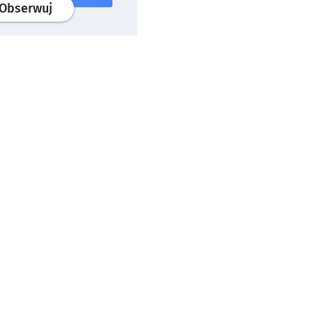
profil
google news
serwisu wroclaw.pl
Obserwuj