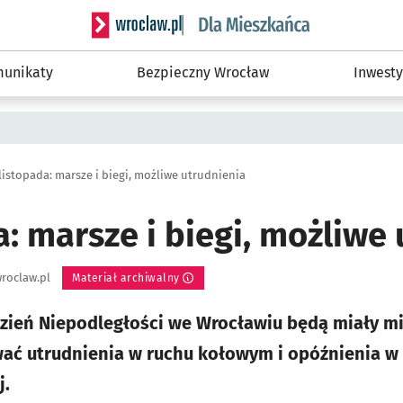
Serwis informacyjny wroclaw.pl podserwis: Dla
unikaty
Bezpieczny Wrocław
Inwesty
 listopada: marsze i biegi, możliwe utrudnienia
a: marsze i biegi, możliwe
roclaw.pl
Materiał archiwalny
Dzień Niepodległości we Wrocławiu będą miały mi
ć utrudnienia w ruchu kołowym i opóźnienia w
j.