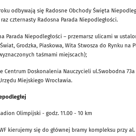
roku odbywają się Radosne Obchody Święta Niepodległ
 raz czternasty Radosna Parada Niepodległości.
sna Parada Niepodległości – przemarsz ulicami w ustal
 Świat, Grodzka, Piaskowa, Wita Stwosza do Rynku na P
 wyznaczonych taśmami miejscach);
ie Centrum Doskonalenia Nauczycieli ul.Swobodna 73a
rzędu Miejskiego Wrocławia.
iepodległej
tadion Olimpijski - godz. 11.00 - 10 km
AWF kierujemy się do głównej bramy kompleksu przy al.