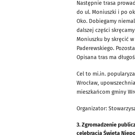
Następnie trasa prowad
do ul. Moniuszki i po 
Oko. Dobiegamy niemal
dalszej części skręcam
Moniuszku by skręcić w
Paderewskiego. Pozostaj
Opisana tras ma długoś
Cel to mi.in. populary
Wrocław, upowszechniani
mieszkańcom gminy Wroc
Organizator: Stowarzys
3. Zgromadzenie publicz
celebracja Święta Niep