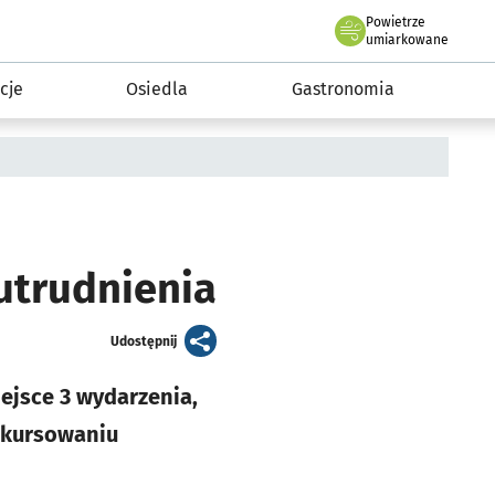
Powietrze
we Wrocławiu
 mieszkańca
umiarkowane
cje
Osiedla
Gastronomia
 utrudnienia
artykuł
Udostępnij
ejsce 3 wydarzenia,
 kursowaniu