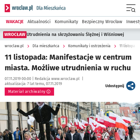
Serwis informacyjny wroclaw.pl podserwis: Dla mieszkańca
Menu
WAKACJE
Aktualności
Komunikaty
Bezpieczny Wrocław
Inwest
WROCŁAW
Utrudnienia na skrzyżowaniu Ślężnej i Wiśniowej
wroclaw.pl
Dla mieszkańca
Komunikaty i ostrzeżenia
11 listopad
11 listopada: Manifestacje w centrum
miasta. Możliwe utrudnienia w ruchu
Data publikacji:
Autor:
07.11.2019 00:00 |
Redakcja www.wroclaw.pl
|
aktualizacja:
7 lat temu, 07.11.2019
artykuł
Udostępnij
Materiał archiwalny
Kliknij, aby powiększyć