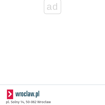
ad
pl. Solny 14,
50-062
Wrocław