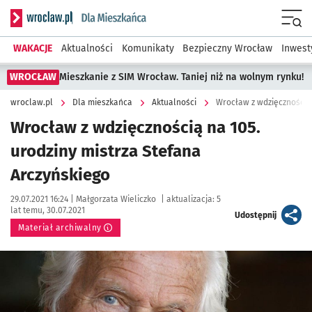
Serwis informacyjny wroclaw.pl podserwis: Dla mieszkańca
Menu
WAKACJE
Aktualności
Komunikaty
Bezpieczny Wrocław
Inwest
WROCŁAW
Mieszkanie z SIM Wrocław. Taniej niż na wolnym rynku!
wroclaw.pl
Dla mieszkańca
Aktualności
Wrocław z wdzięcznością 
Wrocław z wdzięcznością na 105.
urodziny mistrza Stefana
Arczyńskiego
Data publikacji:
Autor:
29.07.2021 16:24 |
Małgorzata Wieliczko
|
aktualizacja:
5
lat temu, 30.07.2021
artykuł
Udostępnij
Materiał archiwalny
Kliknij, aby powiększyć