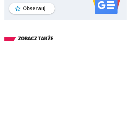
profil
google news
serwisu wroclaw
Obserwuj
ZOBACZ TAKŻE