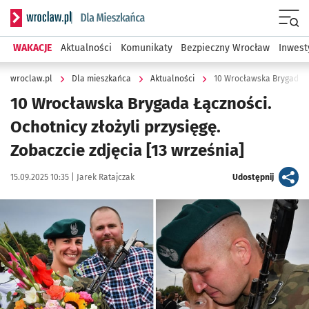
Serwis informacyjny wroclaw.pl podserwis: Dla mieszkańca
Menu
WAKACJE
Aktualności
Komunikaty
Bezpieczny Wrocław
Inwest
wroclaw.pl
Dla mieszkańca
Aktualności
10 Wrocławska Brygada Łą
10 Wrocławska Brygada Łączności.
Ochotnicy złożyli przysięgę.
Zobaczcie zdjęcia [13 września]
Data publikacji:
Autor:
artykuł
15.09.2025 10:35 |
Jarek Ratajczak
Udostępnij
Kliknij, aby zobaczyć galerię