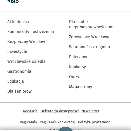
Aktualności
Dla osób z
niepełnosprawnościami
Komunikaty i ostrzeżenia
Zdrowie we Wrocławiu
Bezpieczny Wrocław
Wiadomości z regionu
Inwestycje
Polecamy
Wrocławskie osiedla
Konkursy
Gastronomia
Quizy
Edukacja
Mapa strony
Dla seniorów
Inne informacje
Redakcja
Deklaracja dostępności
Newsletter
Regulamin
Regulamin konkursów
Polityka prywatności
Strona główna - wroclaw.pl
Ustawienia cookies