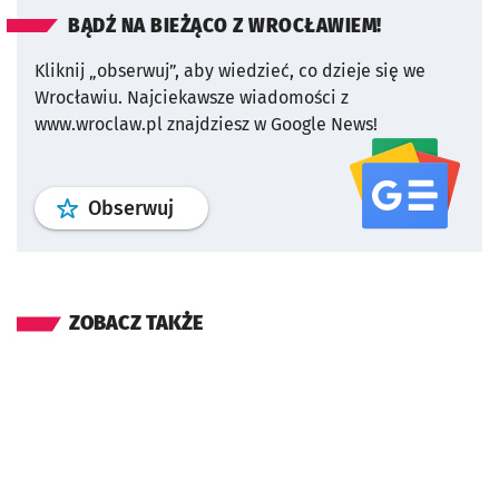
BĄDŹ NA BIEŻĄCO Z WROCŁAWIEM!
Kliknij „obserwuj”, aby wiedzieć, co dzieje się we
Wrocławiu.
Najciekawsze wiadomości z
www.wroclaw.pl znajdziesz w Google News!
profil
google news
serwisu wroclaw
Obserwuj
ZOBACZ TAKŻE