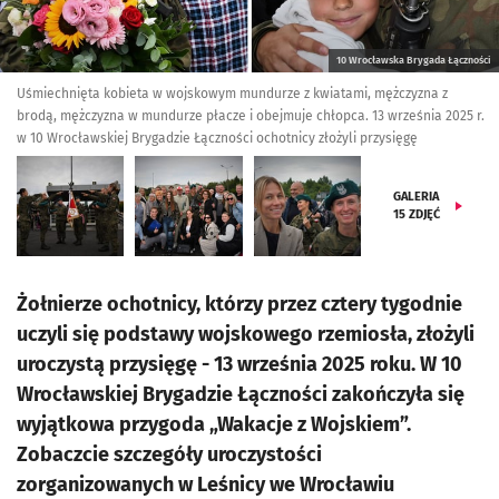
10 Wrocławska Brygada Łączności
Uśmiechnięta kobieta w wojskowym mundurze z kwiatami, mężczyzna z
brodą, mężczyzna w mundurze płacze i obejmuje chłopca. 13 września 2025 r.
w 10 Wrocławskiej Brygadzie Łączności ochotnicy złożyli przysięgę
GALERIA
15
ZDJĘĆ
Żołnierze ochotnicy, którzy przez cztery tygodnie
uczyli się podstawy wojskowego rzemiosła, złożyli
uroczystą przysięgę - 13 września 2025 roku. W 10
Wrocławskiej Brygadzie Łączności zakończyła się
wyjątkowa przygoda „Wakacje z Wojskiem”.
Zobaczcie szczegóły uroczystości
zorganizowanych w Leśnicy we Wrocławiu