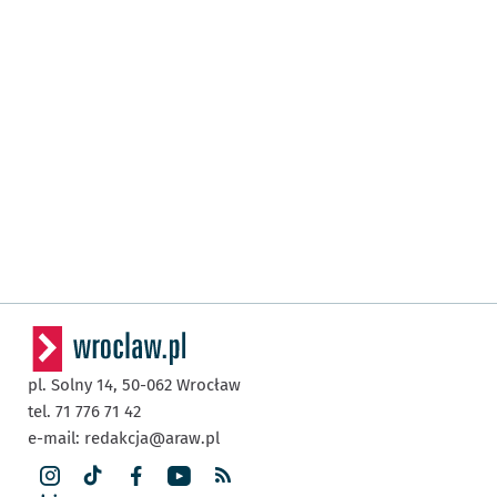
pl. Solny 14,
50-062
Wrocław
tel. 71 776 71 42
e-mail:
redakcja@araw.pl