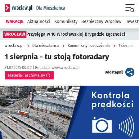
Serwis informacyjny wroclaw.pl podserwis: Dla mieszkańca
Menu
WAKACJE
Aktualności
Komunikaty
Bezpieczny Wrocław
Inwest
WROCŁAW
Przysięga w 10 Wrocławskiej Brygadzie Łączności
wroclaw.pl
Dla mieszkańca
Komunikaty i ostrzeżenia
1 sierpnia -
1 sierpnia - tu stoją fotoradary
Data publikacji:
Autor:
31.07.2015 00:00 |
Redakcja www.wroclaw.pl
artykuł
Udostępnij
Materiał archiwalny
Kliknij, aby powiększyć