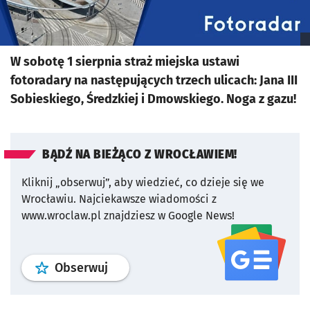
W sobotę 1 sierpnia straż miejska ustawi
fotoradary na następujących trzech ulicach: Jana III
Sobieskiego, Średzkiej i Dmowskiego. Noga z gazu!
BĄDŹ NA BIEŻĄCO Z WROCŁAWIEM!
Kliknij „obserwuj”, aby wiedzieć, co dzieje się we
Wrocławiu.
Najciekawsze wiadomości z
www.wroclaw.pl znajdziesz w Google News!
profil
google news
serwisu wroclaw
Obserwuj