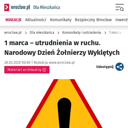
Serwis informacyjny wroclaw.pl podserwis: Dla mieszkańca
Menu
WAKACJE
Aktualności
Komunikaty
Bezpieczny Wrocław
Inwest
wroclaw.pl
Dla mieszkańca
Komunikaty i ostrzeżenia
1 marca – u
1 marca – utrudnienia w ruchu.
Narodowy Dzień Żołnierzy Wyklętych
Data publikacji:
Autor:
28.02.2020 00:00 |
Redakcja www.wroclaw.pl
artykuł
Udostępnij
Materiał archiwalny
Kliknij, aby powiększyć