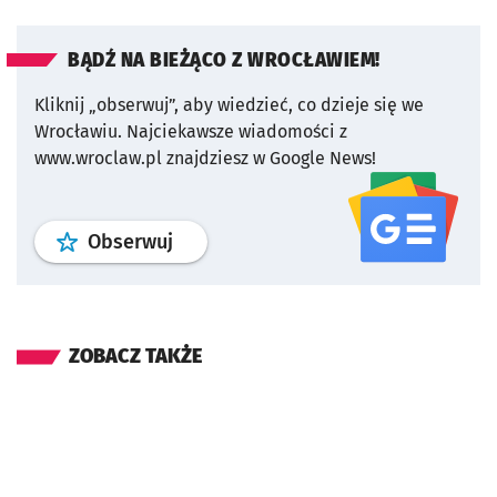
BĄDŹ NA BIEŻĄCO Z WROCŁAWIEM!
Kliknij „obserwuj”, aby wiedzieć, co dzieje się we
Wrocławiu.
Najciekawsze wiadomości z
www.wroclaw.pl znajdziesz w Google News!
profil
google news
serwisu wroclaw
Obserwuj
ZOBACZ TAKŻE