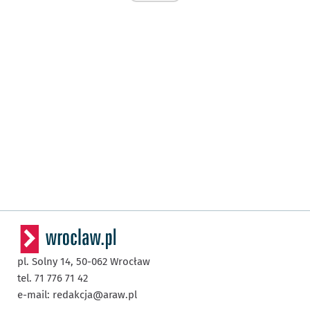
pl. Solny 14,
50-062
Wrocław
tel. 71 776 71 42
e-mail:
redakcja@araw.pl