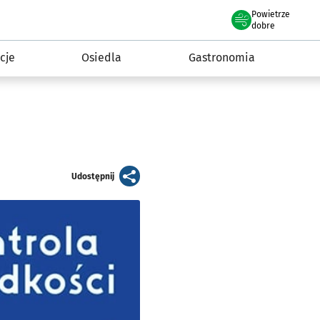
Powietrze
we Wrocławiu
 mieszkańca
dobre
cje
Osiedla
Gastronomia
artykuł
Udostępnij