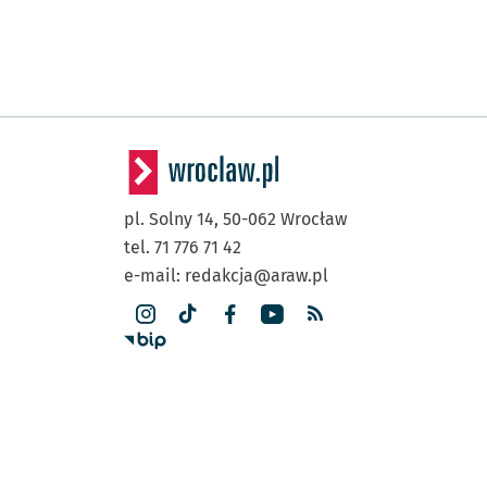
pl. Solny 14,
50-062
Wrocław
tel. 71 776 71 42
e-mail:
redakcja@araw.pl