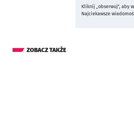
Kliknij „obserwuj”, aby 
Najciekawsze wiadomośc
ZOBACZ TAKŻE