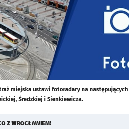
traż miejska ustawi fotoradary na następujących 
ckiej, Średzkiej i Sienkiewicza.
CO Z WROCŁAWIEM!