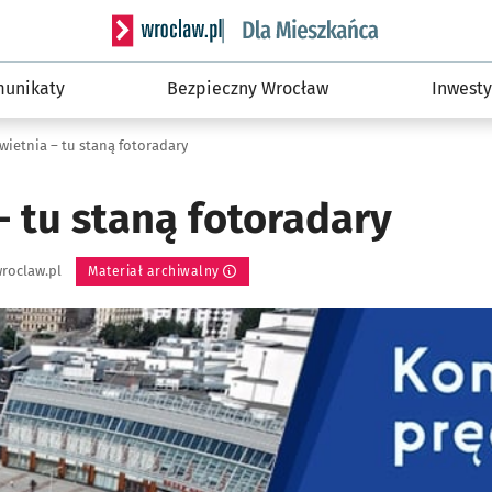
Serwis informacyjny wroclaw.pl podserwis: Dla
unikaty
Bezpieczny Wrocław
Inwesty
kwietnia – tu staną fotoradary
– tu staną fotoradary
roclaw.pl
Materiał archiwalny