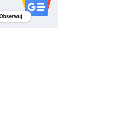
profil
google news
serwisu wroclaw.pl
Obserwuj