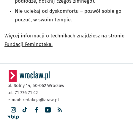
podłodze, dotknij czegoś zimnego).
Nie uciekaj od dyskomfortu – pozwól sobie go
poczuć, w swoim tempie.
Więcej informacji o technikach znajdziesz na stronie
Fundacji Feminoteka.
pl. Solny 14,
50-062
Wrocław
tel. 71 776 71 42
e-mail:
redakcja@araw.pl