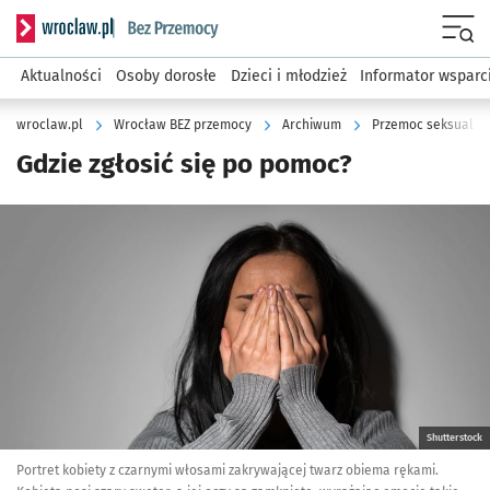
Serwis informacyjny wroclaw.pl podserwis: Bez przemocy
Menu
Aktualności
Osoby dorosłe
Dzieci i młodzież
Informator wsparc
wroclaw.pl
Wrocław BEZ przemocy
Archiwum
Przemoc seksualna 
Gdzie zgłosić się po pomoc?
Kliknij, aby powiększyć
Shutterstock
Portret kobiety z czarnymi włosami zakrywającej twarz obiema rękami.