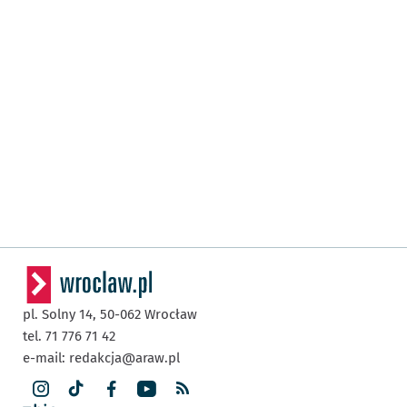
pl. Solny 14,
50-062
Wrocław
tel. 71 776 71 42
e-mail:
redakcja@araw.pl