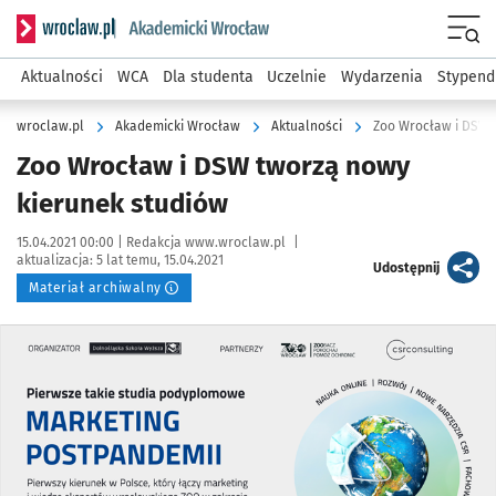
Serwis informacyjny wroclaw.pl podserwis: Akademicki Wro
Men
Aktualności
WCA
Dla studenta
Uczelnie
Wydarzenia
Stypend
wroclaw.pl
Akademicki Wrocław
Aktualności
Zoo Wrocław i DSW 
Zoo Wrocław i DSW tworzą nowy
kierunek studiów
Data publikacji:
Autor:
15.04.2021 00:00 |
Redakcja www.wroclaw.pl
|
aktualizacja:
5 lat temu, 15.04.2021
artykuł
Udostępnij
Materiał archiwalny
Kliknij, aby powiększyć