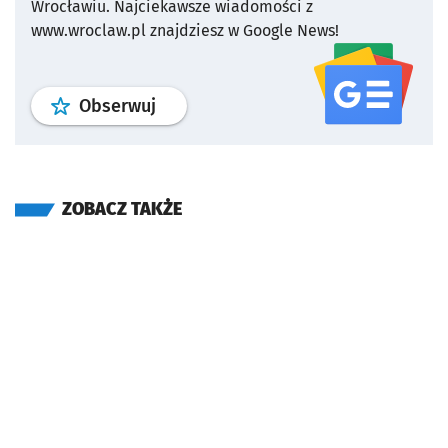
Wrocławiu.
Najciekawsze wiadomości z
www.wroclaw.pl znajdziesz w Google News!
profil
google news
serwisu wroclaw
Obserwuj
ZOBACZ TAKŻE