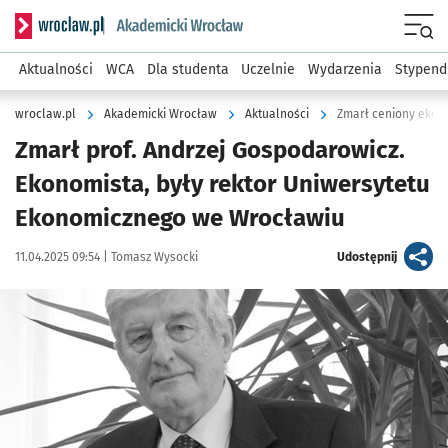
Serwis informacyjny wroclaw.pl podserwis: Akademicki Wro
Men
Aktualności
WCA
Dla studenta
Uczelnie
Wydarzenia
Stypend
wroclaw.pl
Akademicki Wrocław
Aktualności
Zmarł ceniony ekon
Zmarł prof. Andrzej Gospodarowicz.
Ekonomista, były rektor Uniwersytetu
Ekonomicznego we Wrocławiu
Data publikacji:
Autor:
artykuł
11.04.2025 09:54 |
Tomasz Wysocki
Udostępnij
Kliknij, aby powiększyć