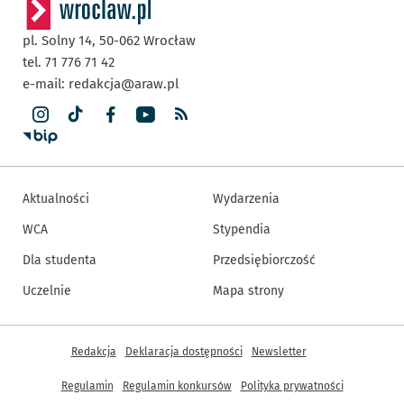
pl. Solny 14,
50-062
Wrocław
tel. 71 776 71 42
e-mail:
redakcja@araw.pl
Aktualności
Wydarzenia
WCA
Stypendia
Dla studenta
Przedsiębiorczość
Uczelnie
Mapa strony
Inne informacje
Redakcja
Deklaracja dostępności
Newsletter
Regulamin
Regulamin konkursów
Polityka prywatności