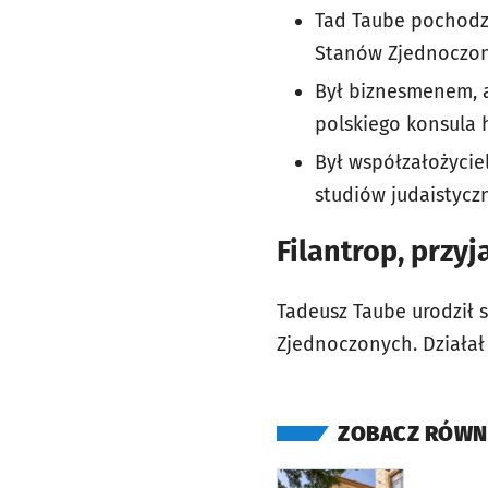
Tad Taube pochodzi
Stanów Zjednoczon
Był biznesmenem, a
polskiego konsula 
Był współzałożycie
studiów judaistycz
Filantrop, przy
Tadeusz Taube urodził s
Zjednoczonych. Działał
ZOBACZ RÓWN
otworzy się w nowej ka