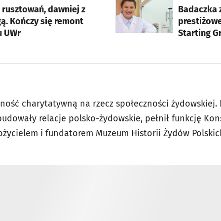
 rusztowań, dawniej z
Badaczka z
ą. Kończy się remont
prestiżow
u UWr
Starting G
lność charytatywną na rzecz społeczności żydowskiej
 budowały relacje polsko-żydowskie, pełnił funkcję K
łożycielem i fundatorem Muzeum Historii Żydów Polskic