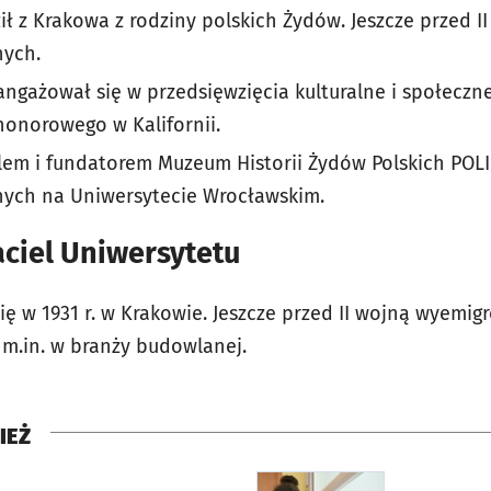
ł z Krakowa z rodziny polskich Żydów. Jeszcze przed 
ych.
ngażował się w przedsięwzięcia kulturalne i społeczne.
honorowego w Kalifornii.
lem i fundatorem Muzeum Historii Żydów Polskich POLI
nych na Uniwersytecie Wrocławskim.
jaciel Uniwersytetu
ię w 1931 r. w Krakowie. Jeszcze przed II wojną wyemi
 m.in. w branży budowlanej.
IEŻ
rcie
otworzy się w nowej karci