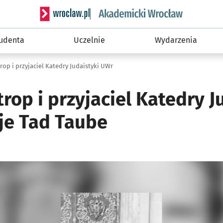
Serwis informacyjny wroclaw.pl podserwis: Akade
tudenta
Uczelnie
Wydarzenia
trop i przyjaciel Katedry Judaistyki UWr
trop i przyjaciel Katedry J
yje Tad Taube