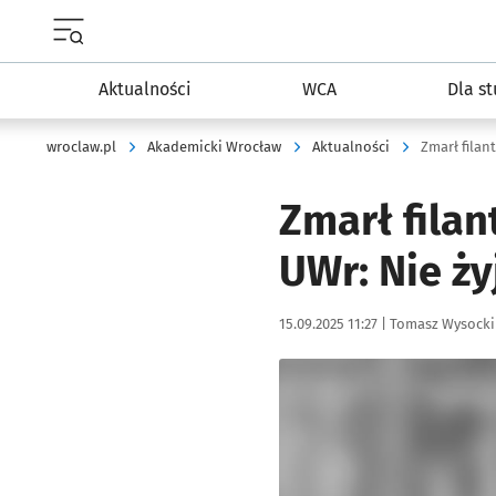
Menu główne portalu wroclaw.pl
Aktualności
WCA
Dla s
wroclaw.pl
Akademicki Wrocław
Aktualności
Zmarł filan
Zmarł filan
UWr: Nie ż
Data publikacji:
Autor:
15.09.2025 11:27 |
Tomasz Wysocki
Kliknij, aby powiększyć