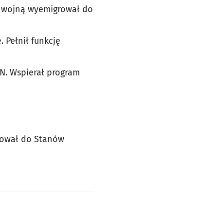
II wojną wyemigrował do
 Pełnił funkcję
N. Wspierał program
grował do Stanów
e