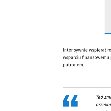
Intensywnie wspierał r
wsparciu finansowemu p
patronem.
Tad zmi
przekon