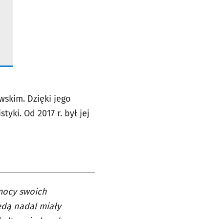
skim. Dzięki jego
ki. Od 2017 r. był jej
 mocy swoich
ędą nadal miały