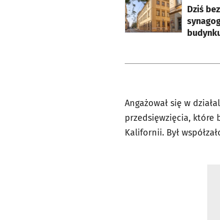
Dziś bez
synagog
budynk
Angażował się w działa
przedsięwzięcia, które
Kalifornii. Był współza