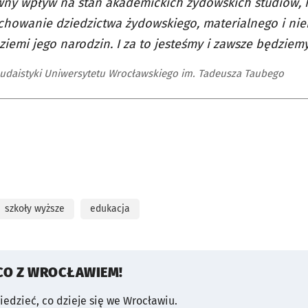
ny wpływ na stan akademickich żydowskich studiów, 
chowanie dziedzictwa żydowskiego, materialnego i nie
 ziemi jego narodzin. I za to jesteśmy i zawsze będziem
Judaistyki Uniwersytetu Wrocławskiego im. Tadeusza Taubego
szkoły wyższe
edukacja
CO Z WROCŁAWIEM!
wiedzieć, co dzieje się we Wrocławiu.