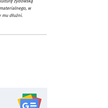
kulturę żydowską
materialnego, w
y mu dłużni.