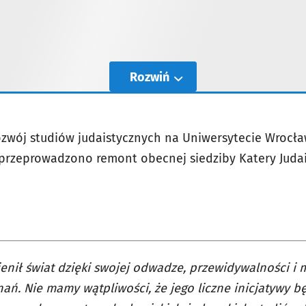
Rozwiń
ozwój studiów judaistycznych na Uniwersytecie Wrocław
rzeprowadzono remont obecnej siedziby Katery Judaisty
enił świat dzięki swojej odwadze, przewidywalności i
ań. Nie mamy wątpliwości, że jego liczne inicjatywy b