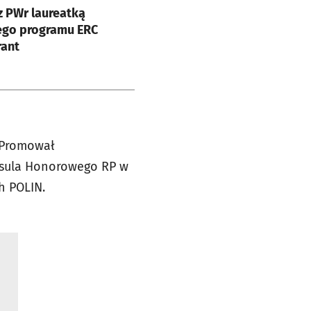
 PWr laureatką
ego programu ERC
rant
. Promował
onsula Honorowego RP w
h POLIN.