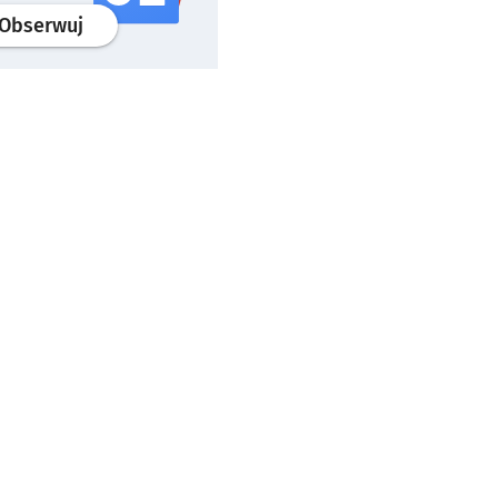
profil
google news
serwisu wroclaw.pl
Obserwuj