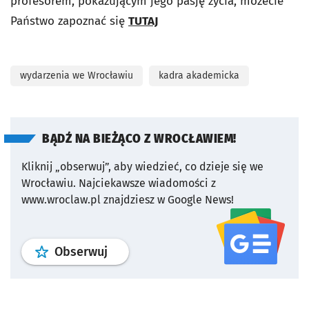
profesorem, pokazującym jego pasję życia, możecie
Państwo zapoznać się
TUTAJ
wydarzenia we Wrocławiu
kadra akademicka
BĄDŹ NA BIEŻĄCO Z WROCŁAWIEM!
Kliknij „obserwuj”, aby wiedzieć, co dzieje się we
Wrocławiu.
Najciekawsze wiadomości z
www.wroclaw.pl znajdziesz w Google News!
profil
google news
serwisu wroclaw
Obserwuj