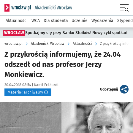
Serwis informacyjny wroclaw.pl podserwis: Akademicki Wro
Men
Aktualności
WCA
Dla studenta
Uczelnie
Wydarzenia
Stypend
WROCŁAW
Spotkajmy się przy Banku Słoików! Nowy cykl spotkań
wroclaw.pl
Akademicki Wrocław
Aktualności
Z przykrością infor
Z przykrością informujemy, że 24.04
odszedł od nas profesor Jerzy
Monkiewicz.
Data publikacji:
Autor:
30.04.2018 08:54 |
Kamil Eckhardt
artykuł
Udostępnij
Materiał archiwalny
Kliknij, aby powiększyć