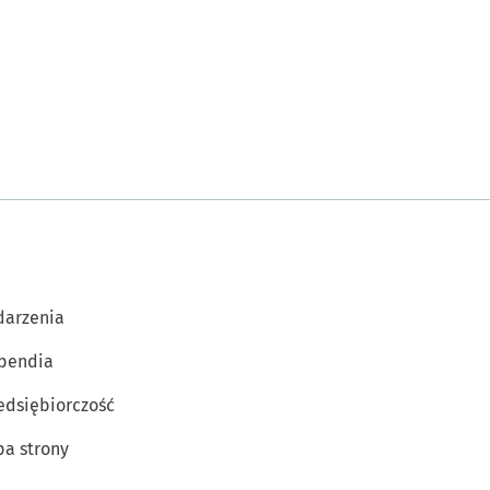
arzenia
pendia
edsiębiorczość
a strony