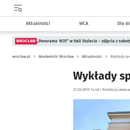
Menu główne portalu wroclaw.pl
Aktualności
WCA
Dla s
WROCŁAW
„Panorama 1670” w Hali Stulecia – zdjęcia z sobot
wroclaw.pl
Akademicki Wrocław
Aktualności
Wykłady sp
Wykłady sp
Data publikacji:
Autor:
21.03.2016 14:48 |
Redakcja www.w
Kliknij, aby powiększyć