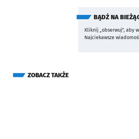
BĄDŹ NA BIEŻĄ
Kliknij „obserwuj”, aby 
Najciekawsze wiadomośc
ZOBACZ TAKŻE