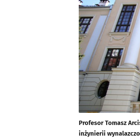
Profesor Tomasz Arci
inżynierii wynalazcz