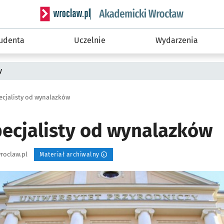
Serwis informacyjny wroclaw.pl podserwis: Akade
tudenta
Uczelnie
Wydarzenia
y
ecjalisty od wynalazków
ecjalisty od wynalazków
roclaw.pl
Materiał archiwalny