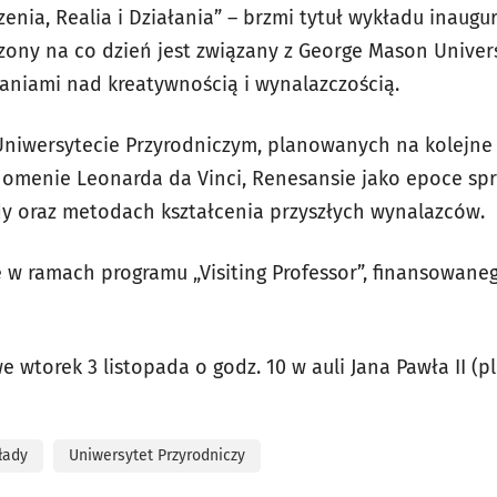
enia, Realia i Działania” – brzmi tytuł wykładu inaugu
czony na co dzień jest związany z George Mason Univer
daniami nad kreatywnością i wynalazczością.
Uniwersytecie Przyrodniczym, planowanych na kolejne
omenie Leonarda da Vinci, Renesansie jako epoce sprz
ody oraz metodach kształcenia przyszłych wynalazców.
 w ramach programu „Visiting Professor”, finansowane
 wtorek 3 listopada o godz. 10 w auli Jana Pawła II (pl
łady
Uniwersytet Przyrodniczy