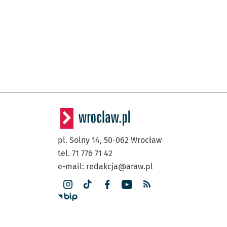
pl. Solny 14,
50-062
Wrocław
tel. 71 776 71 42
e-mail:
redakcja@araw.pl