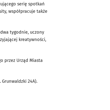
rującego serię spotkań
sity, współpracuje także
 dwa tygodnie, uczony
yjającej kreatywności,
go przez Urząd Miasta
. Grunwaldzki 24A).