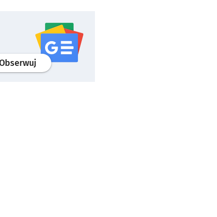
profil
google news
serwisu wroclaw.pl
Obserwuj