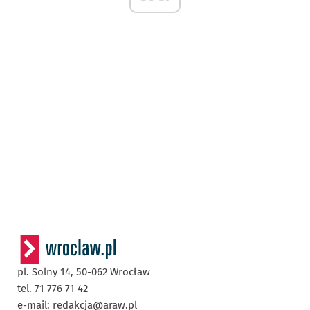
pl. Solny 14,
50-062
Wrocław
tel. 71 776 71 42
e-mail:
redakcja@araw.pl