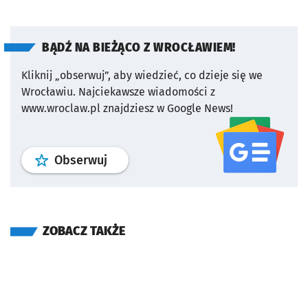
BĄDŹ NA BIEŻĄCO Z WROCŁAWIEM!
Kliknij „obserwuj”, aby wiedzieć, co dzieje się we
Wrocławiu.
Najciekawsze wiadomości z
www.wroclaw.pl znajdziesz w Google News!
profil
google news
serwisu wroclaw
Obserwuj
ZOBACZ TAKŻE