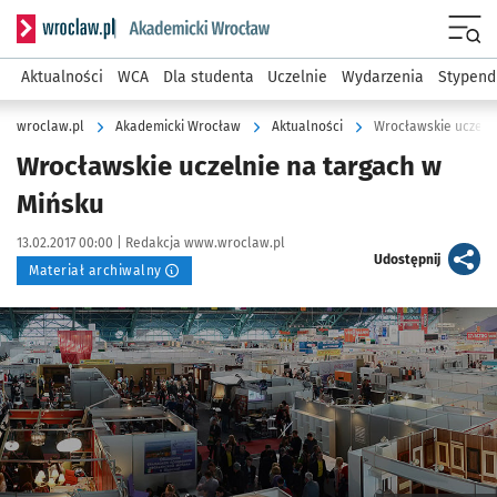
Serwis informacyjny wroclaw.pl podserwis: Akademicki Wro
Men
Aktualności
WCA
Dla studenta
Uczelnie
Wydarzenia
Stypend
wroclaw.pl
Akademicki Wrocław
Aktualności
Wrocławskie uczeln
Wrocławskie uczelnie na targach w
Mińsku
Data publikacji:
Autor:
13.02.2017 00:00 |
Redakcja www.wroclaw.pl
artykuł
Udostępnij
Materiał archiwalny
Kliknij, aby powiększyć