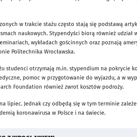
onych w trakcie stażu często stają się podstawą art
smach naukowych. Stypendyści biorą również udział w
 seminariach, wykładach gościnnych oraz poznają amer
ronie Politechnika Wrocławska.
u studenci otrzymają m.in. stypendium na pokrycie k
edyczne, pomoc w przygotowanie do wyjazdu, a w wy
arch Foundation również zwrot kosztów podroży.
a lipiec. Jednak czy odbędą się w tym terminie zależ
pidemią koronawirusa w Polsce i na świecie.