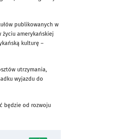
ykułów publikowanych w
 życiu amerykańskiej
ykańską kulturę –
osztów utrzymania,
padku wyjazdu do
eć będzie od rozwoju