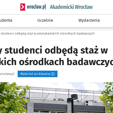
Serwis informacyjny wroclaw.pl podserwis: Akade
tudenta
Uczelnie
Wydarzenia
 studenci odbędą staż w amerykańskich ośrodkach badawczych
 studenci odbędą staż w
kich ośrodkach badawczy
roclaw.pl
Materiał archiwalny