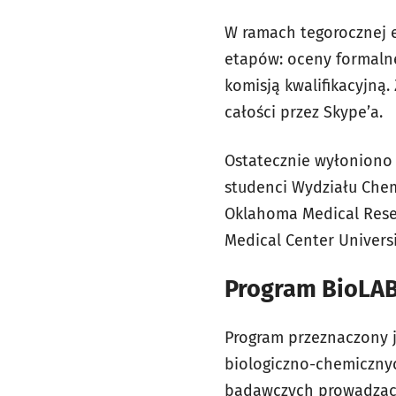
W ramach tegorocznej e
etapów: oceny formalne
komisją kwalifikacyjną
całości przez Skype’a.
Ostatecznie wyłoniono 4
studenci Wydziału Chem
Oklahoma Medical Resea
Medical Center Universit
Program BioLA
Program przeznaczony j
biologiczno-chemiczny
badawczych prowadzących