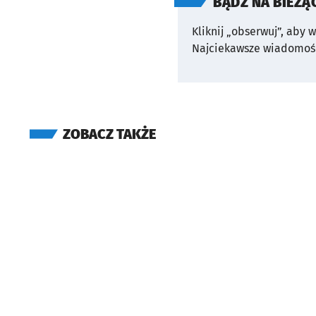
BĄDŹ NA BIEŻĄ
Kliknij „obserwuj”, aby 
Najciekawsze wiadomośc
ZOBACZ TAKŻE