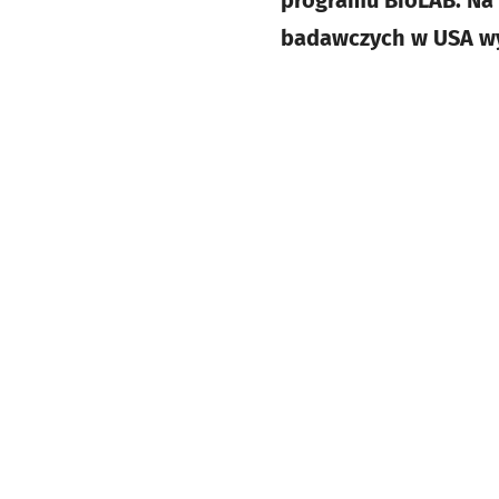
programu BioLAB. Na
badawczych w USA wy