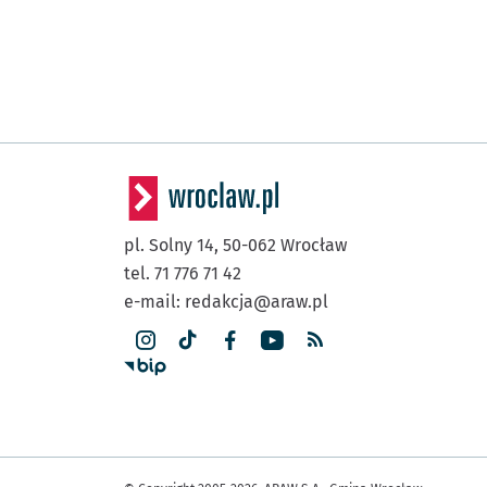
pl. Solny 14,
50-062
Wrocław
tel. 71 776 71 42
e-mail:
redakcja@araw.pl