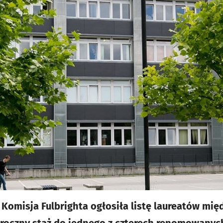
Komisja Fulbrighta ogłosiła listę laureatów mi