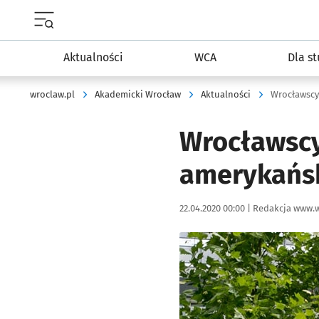
Menu główne portalu wroclaw.pl
Aktualności
WCA
Dla s
wroclaw.pl
Akademicki Wrocław
Aktualności
Wrocławscy
Wrocławscy
amerykańs
Data publikacji:
Autor:
22.04.2020 00:00 |
Redakcja www.w
Kliknij, aby powiększyć