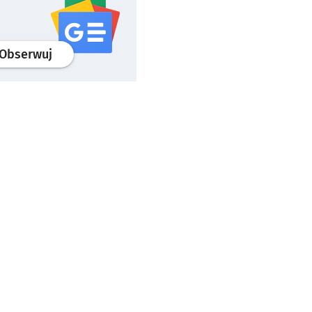
profil
google news
serwisu wroclaw.pl
Obserwuj