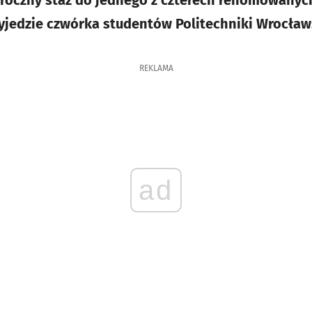
 roczny staż do jednego z czterech renomowany
jedzie czwórka studentów Politechniki Wrocławs
REKLAMA
ad