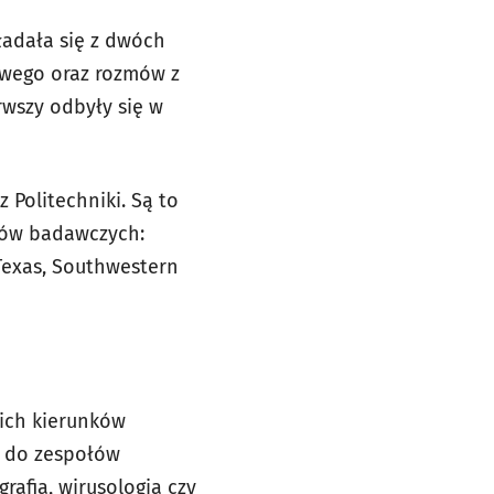
ładała się z dwóch
owego oraz rozmów z
rwszy odbyły się w
 Politechniki. Są to
ków badawczych:
Texas, Southwestern
kich kierunków
ą do zespołów
rafia, wirusologia czy