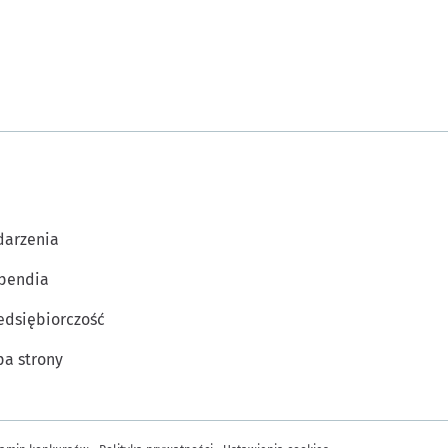
arzenia
pendia
edsiębiorczość
a strony