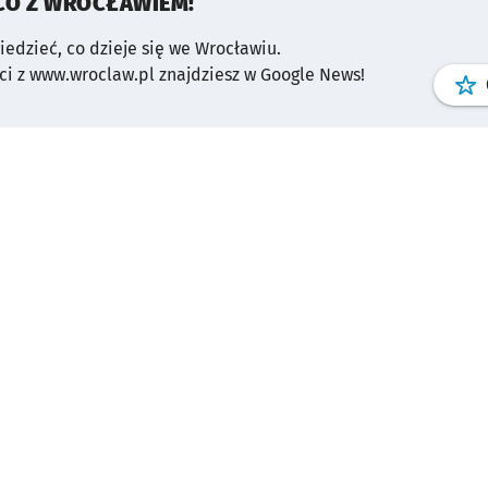
CO Z WROCŁAWIEM!
wiedzieć, co dzieje się we Wrocławiu.
i z www.wroclaw.pl znajdziesz w Google News!