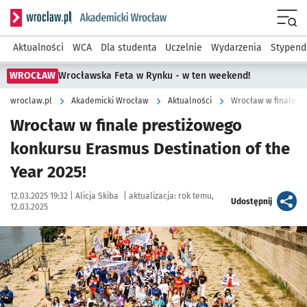
Serwis informacyjny wroclaw.pl podserwis: Akademicki Wro
Men
Aktualności
WCA
Dla studenta
Uczelnie
Wydarzenia
Stypend
WROCŁAW
Wrocławska Feta w Rynku - w ten weekend!
wroclaw.pl
Akademicki Wrocław
Aktualności
Wrocław w finale p
Wrocław w finale prestiżowego
konkursu Erasmus Destination of the
Year 2025!
Data publikacji:
Autor:
12.03.2025 19:32 |
Alicja Skiba
|
aktualizacja:
rok temu,
artykuł
Udostępnij
12.03.2025
Kliknij, aby powiększyć