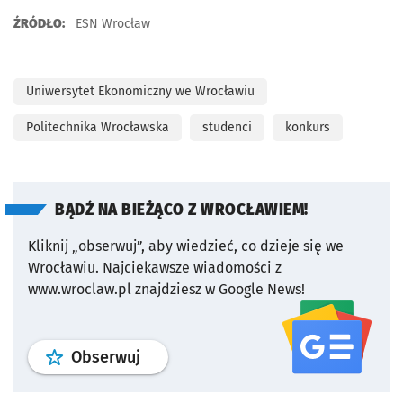
ŹRÓDŁO:
ESN Wrocław
Uniwersytet Ekonomiczny we Wrocławiu
Politechnika Wrocławska
studenci
konkurs
BĄDŹ NA BIEŻĄCO Z WROCŁAWIEM!
Kliknij „obserwuj”, aby wiedzieć, co dzieje się we
Wrocławiu.
Najciekawsze wiadomości z
www.wroclaw.pl znajdziesz w Google News!
profil
google news
serwisu wroclaw
Obserwuj