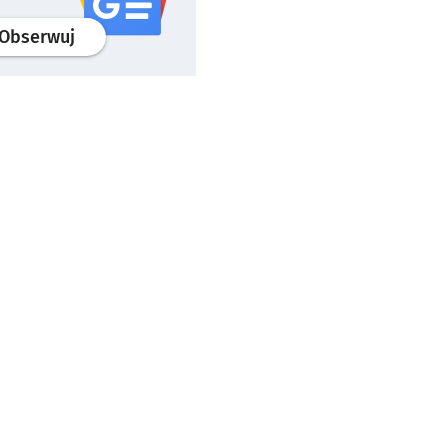
profil
google news
serwisu wroclaw.pl
Obserwuj