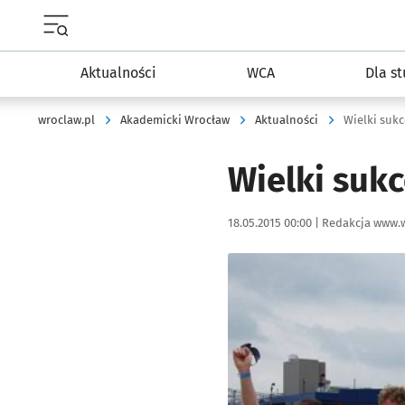
Menu główne portalu wroclaw.pl
Aktualności
WCA
Dla s
wroclaw.pl
Akademicki Wrocław
Aktualności
Wielki suk
Wielki suk
Data publikacji:
Autor:
18.05.2015 00:00 |
Redakcja www.w
Kliknij, aby powiększyć