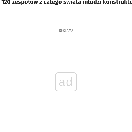
120 zespołów z całego świata młodzi konstruktorz
REKLAMA
ad