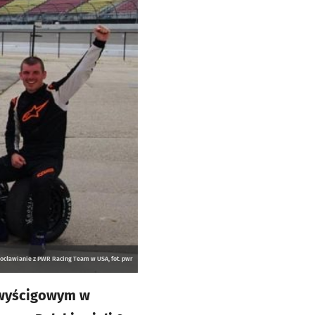
ocławianie z PWR Racing Team w USA, fot. pwr
 wyścigowym w