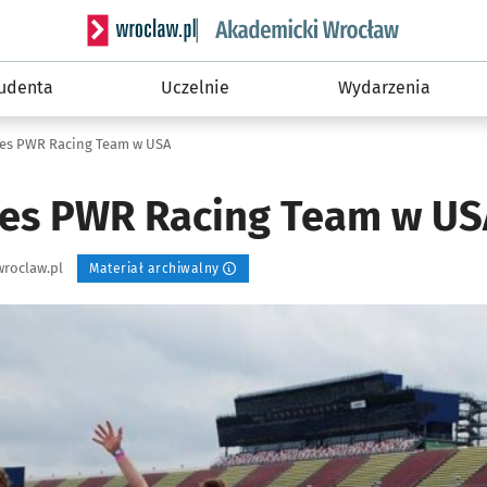
Serwis informacyjny wroclaw.pl podserwis: Akade
tudenta
Uczelnie
Wydarzenia
ces PWR Racing Team w USA
ces PWR Racing Team w US
roclaw.pl
Materiał archiwalny