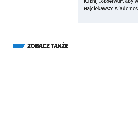
Kliknij „obserwuj”, aby 
Najciekawsze wiadomośc
ZOBACZ TAKŻE