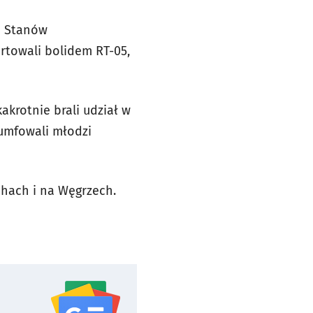
o Stanów
artowali bolidem RT-05,
akrotnie brali udział w
iumfowali młodzi
chach i na Węgrzech.