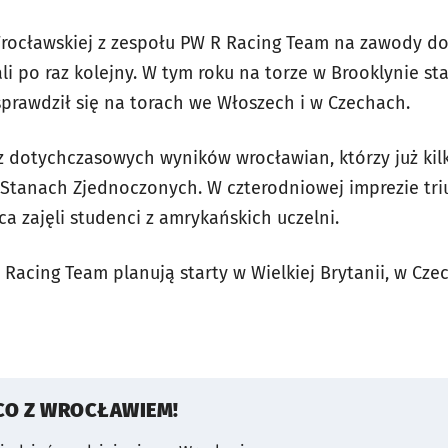
Wrocławskiej z zespołu PW R Racing Team na zawody d
i po raz kolejny. W tym roku na torze w Brooklynie st
sprawdził się na torach we Włoszech i w Czechach.
 z dotychczasowych wyników wrocławian, którzy już kilk
w Stanach Zjednoczonych. W czterodniowej imprezie tr
ca zajęli studenci z amrykańskich uczelni.
Racing Team planują starty w Wielkiej Brytanii, w Cze
CO Z WROCŁAWIEM!