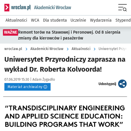
Serwis informacyjny wroclaw.pl podserwis: Akademicki Wro
Men
Aktualności
WCA
Dla studenta
Uczelnie
Wydarzenia
Stypend
WAŻNE
Remont torów na Stawowej i Peronowej. Od 8 sierpnia
zmiany dla kierowców i pasażerów
wroclaw.pl
Akademicki Wrocław
Aktualności
Uniwersytet Przyrod
Uniwersytet Przyrodniczy zaprasza na
wykład Dr. Roberta Kolvoorda!
Data publikacji:
Autor:
07.06.2019 15:30 |
Adam Żygadło
artykuł
Udostępnij
Materiał archiwalny
Kliknij, aby powiększyć