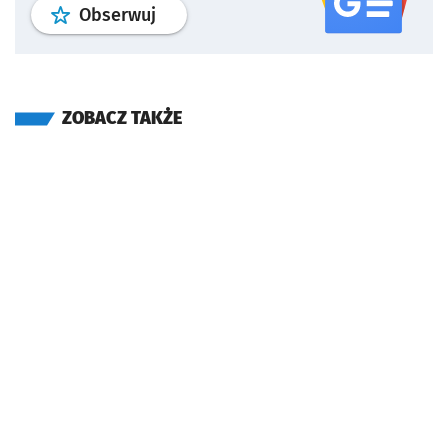
profil
google news
serwisu wroclaw
Obserwuj
ZOBACZ TAKŻE