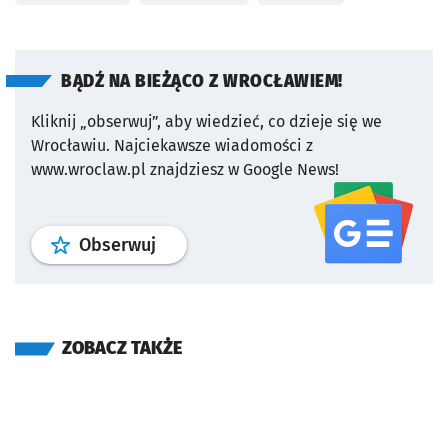
BĄDŹ NA BIEŻĄCO Z WROCŁAWIEM!
Kliknij „obserwuj”, aby wiedzieć, co dzieje się we
Wrocławiu.
Najciekawsze wiadomości z
www.wroclaw.pl znajdziesz w Google News!
profil
google news
serwisu wroclaw
Obserwuj
ZOBACZ TAKŻE