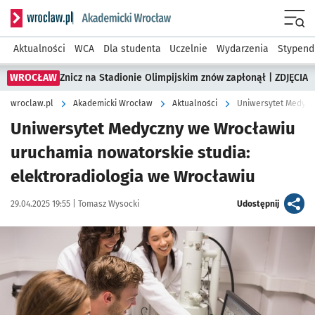
Serwis informacyjny wroclaw.pl podserwis: Akademicki Wro
Men
Aktualności
WCA
Dla studenta
Uczelnie
Wydarzenia
Stypend
WROCŁAW
Znicz na Stadionie Olimpijskim znów zapłonął | ZDJĘCIA
wroclaw.pl
Akademicki Wrocław
Aktualności
Uniwersytet Medycz
Uniwersytet Medyczny we Wrocławiu
uruchamia nowatorskie studia:
elektroradiologia we Wrocławiu
Data publikacji:
Autor:
artykuł
29.04.2025 19:55 |
Tomasz Wysocki
Udostępnij
Kliknij, aby powiększyć