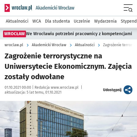
Serwis informacyjny wroclaw.pl podserwis: Akademicki Wro
Men
Aktualności
WCA
Dla studenta
Uczelnie
Wydarzenia
Stypend
WROCŁAW
We Wrocławiu potrzebni pracownicy z kompetencjami
wroclaw.pl
Akademicki Wrocław
Aktualności
Zagrożenie terrorystyczne na
Uniwersytecie Ekonomicznym. Zajęcia
zostały odwołane
Data publikacji:
Autor:
01.10.2021 00:00 |
Redakcja www.wroclaw.pl
|
artykuł
Udostępnij
aktualizacja:
5 lat temu, 01.10.2021
Kliknij, aby powiększyć