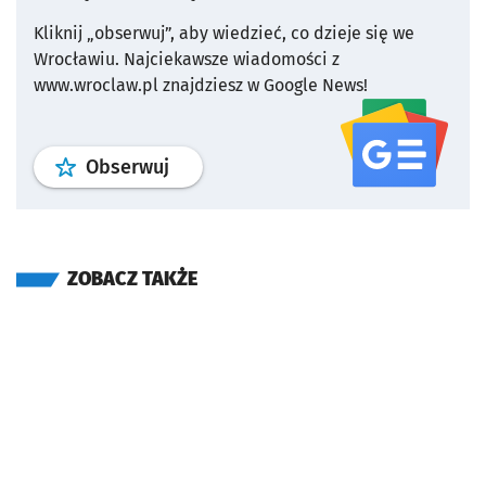
Kliknij „obserwuj”, aby wiedzieć, co dzieje się we
Wrocławiu.
Najciekawsze wiadomości z
www.wroclaw.pl znajdziesz w Google News!
profil
google news
serwisu wroclaw
Obserwuj
ZOBACZ TAKŻE