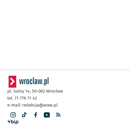
pl. Solny 14,
50-062
Wrocław
tel. 71 776 71 42
e-mail:
redakcja@araw.pl