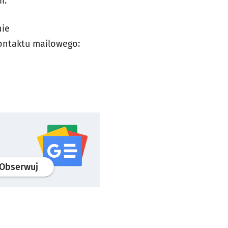
ii.
nie
kontaktu mailowego:
profil
google news
serwisu wroclaw.pl
Obserwuj