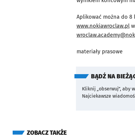
wynikiem końcowym ma 
Aplikować można do 8 l
www.nokiawroclaw.pl
w 
wroclaw.academy@nok
materiały prasowe
BĄDŹ NA BIEŻĄ
Kliknij „obserwuj”, aby 
Najciekawsze wiadomośc
ZOBACZ TAKŻE