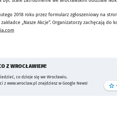
być stałe zatrudnienie we wrocławskim oddziale Nok
utego 2018 roku przez formularz zgłoszeniowy na stro
zakładce „Nasze Akcje”. Organizatorzy zachęcają do 
ia.com
CO Z WROCŁAWIEM!
wiedzieć, co dzieje się we Wrocławiu.
i z www.wroclaw.pl znajdziesz w Google News!