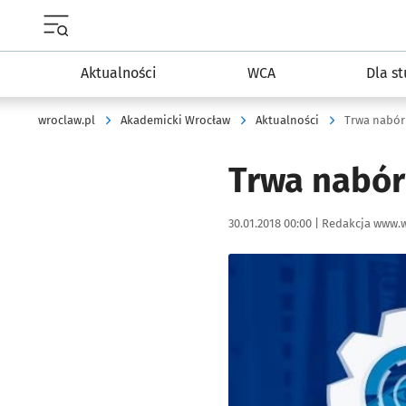
Menu główne portalu wroclaw.pl
Aktualności
WCA
Dla s
wroclaw.pl
Akademicki Wrocław
Aktualności
Trwa nabór
Trwa nabór
Data publikacji:
Autor:
30.01.2018 00:00 |
Redakcja www.w
Kliknij, aby powiększyć