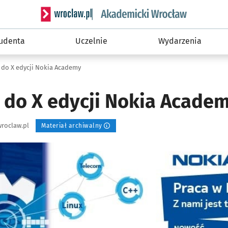
Serwis informacyjny wroclaw.pl podserwis: Akade
tudenta
Uczelnie
Wydarzenia
 do X edycji Nokia Academy
 do X edycji Nokia Acade
roclaw.pl
Materiał archiwalny