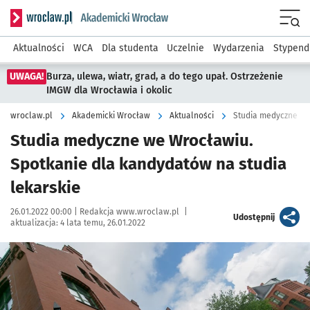
Serwis informacyjny wroclaw.pl podserwis: Akademicki Wro
Men
Aktualności
WCA
Dla studenta
Uczelnie
Wydarzenia
Stypend
UWAGA!
Burza, ulewa, wiatr, grad, a do tego upał. Ostrzeżenie
IMGW dla Wrocławia i okolic
wroclaw.pl
Akademicki Wrocław
Aktualności
Studia medyczne we
Studia medyczne we Wrocławiu.
Spotkanie dla kandydatów na studia
lekarskie
Data publikacji:
Autor:
26.01.2022 00:00 |
Redakcja www.wroclaw.pl
|
artykuł
Udostępnij
aktualizacja:
4 lata temu, 26.01.2022
Kliknij, aby powiększyć