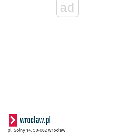
ad
pl. Solny 14,
50-062
Wrocław