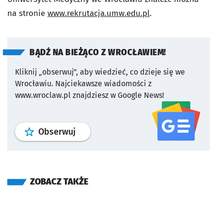
na stronie
www.rekrutacja.umw.edu.pl
.
BĄDŹ NA BIEŻĄCO Z WROCŁAWIEM!
Kliknij „obserwuj”, aby wiedzieć, co dzieje się we
Wrocławiu.
Najciekawsze wiadomości z
www.wroclaw.pl znajdziesz w Google News!
profil
google news
serwisu wroclaw
Obserwuj
ZOBACZ TAKŻE