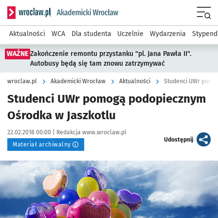
Serwis informacyjny wroclaw.pl podserwis: Akademicki Wro
Men
Aktualności
WCA
Dla studenta
Uczelnie
Wydarzenia
Stypend
WAŻNE
Zakończenie remontu przystanku "pl. Jana Pawła II".
Autobusy będą się tam znowu zatrzymywać
wroclaw.pl
Akademicki Wrocław
Aktualności
Studenci UWr pomog
Studenci UWr pomogą podopiecznym
Ośrodka w Jaszkotlu
Data publikacji:
Autor:
22.02.2018 00:00 |
Redakcja www.wroclaw.pl
artykuł
Udostępnij
Materiał archiwalny
Kliknij, aby powiększyć