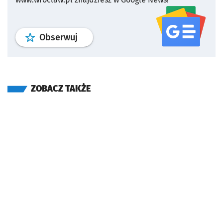
profil
google news
serwisu wroclaw
Obserwuj
ZOBACZ TAKŻE