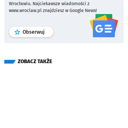
Wrocławiu.
Najciekawsze wiadomości z
www.wroclaw.pl znajdziesz w Google News!
profil
google news
serwisu wroclaw
Obserwuj
ZOBACZ TAKŻE