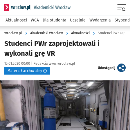
Serwis informacyjny wroclaw.pl podserwis: Akademicki Wro
Men
Aktualności
WCA
Dla studenta
Uczelnie
Wydarzenia
Stypend
wroclaw.pl
Akademicki Wrocław
Aktualności
Studenci PWr zaproj
Studenci PWr zaprojektowali i
wykonali grę VR
Data publikacji:
Autor:
15.01.2020 00:00 |
Redakcja www.wroclaw.pl
artykuł
Udostępnij
Materiał archiwalny
Kliknij, aby powiększyć