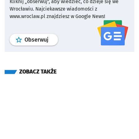
Kliknij „obserwuj”, aby wiedzieć, co dzieje się we
Wrocławiu.
Najciekawsze wiadomości z
www.wroclaw.pl znajdziesz w Google News!
profil
google news
serwisu wroclaw
Obserwuj
ZOBACZ TAKŻE