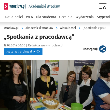
Serwis informacyjny wroclaw.pl podserwis: Akademicki Wro
Men
Aktualności
WCA
Dla studenta
Uczelnie
Wydarzenia
Stypend
wroclaw.pl
Akademicki Wrocław
Aktualności
„Spotkania z praco
„Spotkania z pracodawcą”
Data publikacji:
Autor:
19.03.2014 00:00 |
Redakcja www.wroclaw.pl
artykuł
Udostępnij
Materiał archiwalny
Kliknij, aby powiększyć