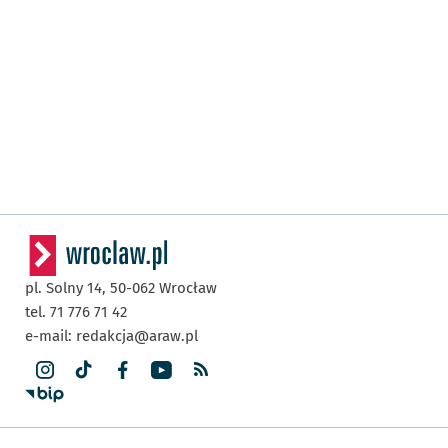
pl. Solny 14,
50-062
Wrocław
tel. 71 776 71 42
e-mail:
redakcja@araw.pl