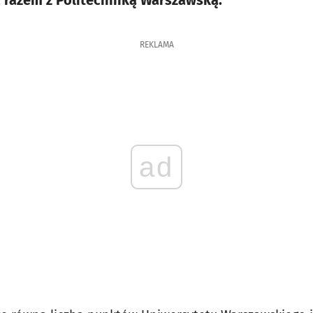
 razem z Politechniką Warszawską.
REKLAMA
ad