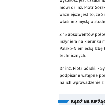
wysokość jest uzależnio
mówi dr inż. Piotr Górs
ważniejsze jest to, że
właśnie z myślą o stud
Z 15 absolwentów poło
inżyniera na kierunku
Polsko-Niemiecką Izbę
technicznych.
Dr inż. Piotr Górski: 
podpisane wstępne por
na ich wprowadzenie z 
BĄDŹ NA BIEŻĄ