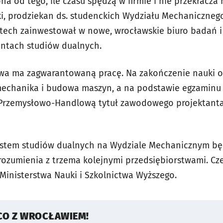
na od tego, ile czasu spędzą w firmie i nie przekracza n
ki, prodziekan ds. studenckich Wydziału Mechanicznego
 Sitech zainwestował w nowe, wrocławskie biuro badań 
entach studiów dualnych.
wa ma zagwarantowaną pracę. Na zakończenie nauki 
 mechanika i budowa maszyn, a na podstawie egzaminu
 Przemysłowo-Handlową tytuł zawodowego projektant
- System studiów dualnych na Wydziale Mechanicznym bę
ozumienia z trzema kolejnymi przedsiębiorstwami. Cz
Ministerstwa Nauki i Szkolnictwa Wyższego.
CO Z WROCŁAWIEM!