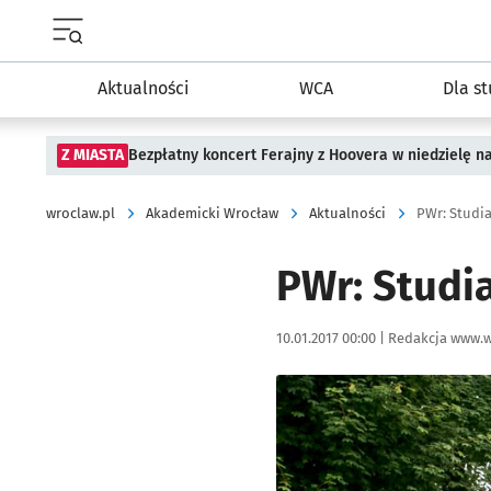
Menu główne portalu wroclaw.pl
Aktualności
WCA
Dla s
Z MIASTA
Bezpłatny koncert Ferajny z Hoovera w niedzielę n
wroclaw.pl
Akademicki Wrocław
Aktualności
PWr: Studia
PWr: Studia
Data publikacji:
Autor:
10.01.2017 00:00 |
Redakcja www.w
Kliknij, aby powiększyć