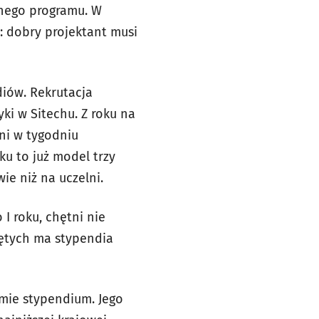
onego programu. W
y: dobry projektant musi
diów. Rekrutacja
ki w Sitechu. Z roku na
dni w tygodniu
ku to już model trzy
ie niż na uczelni.
I roku, chętni nie
jętych ma stypendia
rmie stypendium. Jego