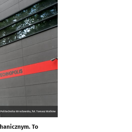
Politechnika Wrocławska, fot. Tomasz Walków
chanicznym. To