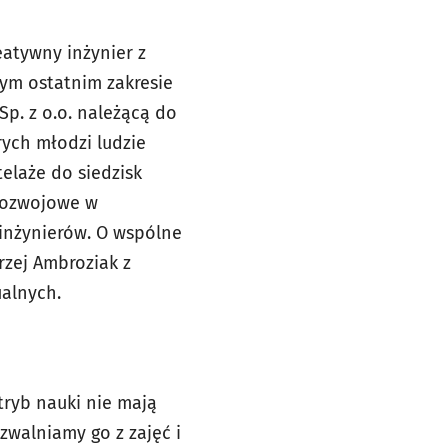
eatywny inżynier z
m ostatnim zakresie
Sp. z o.o. należącą do
ych młodzi ludzie
elaże do siedzisk
rozwojowe w
 inżynierów. O wspólne
rzej Ambroziak z
ualnych.
tryb nauki nie mają
 zwalniamy go z zajęć i