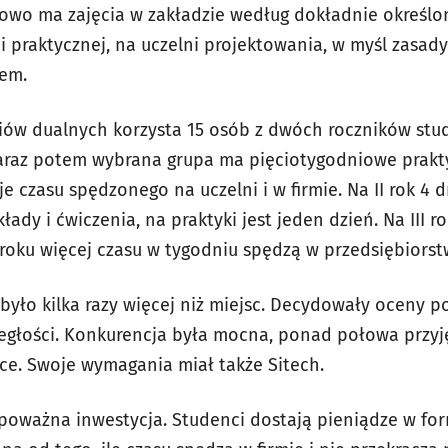
owo ma zajęcia w zakładzie według dokładnie określ
ci praktycznej, na uczelni projektowania, w myśl zasad
em.
diów dualnych korzysta 15 osób z dwóch roczników stu
zaraz potem wybrana grupa ma pięciotygodniowe prakty
je czasu spędzonego na uczelni i w firmie. Na II rok 4 
ady i ćwiczenia, na praktyki jest jeden dzień. Na III ro
 roku więcej czasu w tygodniu spędzą w przedsiębiorstw
yło kilka razy więcej niż miejsc. Decydowały oceny po 
egłości. Konkurencja była mocna, ponad połowa przy
uce. Swoje wymagania miał także Sitech.
o poważna inwestycja. Studenci dostają pieniądze w fo