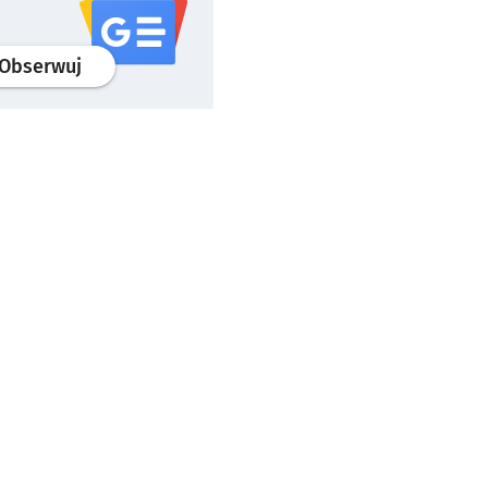
profil
google news
serwisu wroclaw.pl
Obserwuj