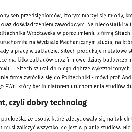
iony sen przedsiębiorców, którym marzył się młody, kr
raz doświadczeniem zawodowym. Na niedostatki w ty
Politechnika Wrocławska w porozumieniu z firmą Sitech 
uruchomiła na Wydziale Mechanicznym studia, na któr
ady a pracę w zakładzie. Sitech produkuje metalowe st
ce ma kilka zakładów oraz firmowe działy badawczo-
awiu. - Sitech szukał do niego dobrze wykształconych
ia firma zwróciła się do Politechniki - mówi prof. And
 PWr., który był inicjatorem uruchomienia studiów d
t, czyli dobry technolog
 podkreśla, że osoby, które zdecydowały się na takich 
t musi zaliczyć wszystko, co jest w planie studiów. Nie