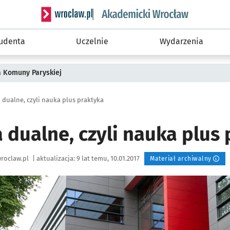
Serwis informacyjny wroclaw.pl podserwis: Akade
tudenta
Uczelnie
Wydarzenia
a Komuny Paryskiej
 dualne, czyli nauka plus praktyka
 dualne, czyli nauka plus
roclaw.pl
|
aktualizacja:
9 lat temu, 10.01.2017
Materiał archiwalny