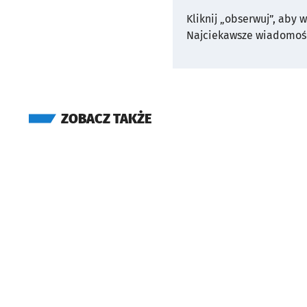
Kliknij „obserwuj”, aby 
Najciekawsze wiadomośc
ZOBACZ TAKŻE