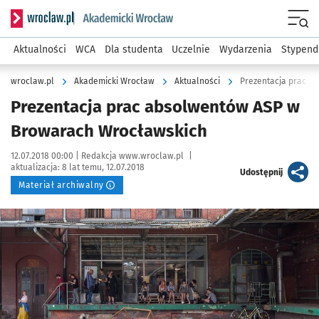
Serwis informacyjny wroclaw.pl podserwis: Akademicki Wro
Men
Aktualności
WCA
Dla studenta
Uczelnie
Wydarzenia
Stypend
wroclaw.pl
Akademicki Wrocław
Aktualności
Prezentacja prac a
Prezentacja prac absolwentów ASP w
Browarach Wrocławskich
Data publikacji:
Autor:
12.07.2018 00:00 |
Redakcja www.wroclaw.pl
|
aktualizacja:
8 lat temu, 12.07.2018
artykuł
Udostępnij
Materiał archiwalny
Kliknij, aby powiększyć