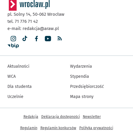
pl. Solny 14,
50-062
Wrocław
tel. 71 776 71 42
e-mail:
redakcja@araw.pl
Aktualności
Wydarzenia
WCA
Stypendia
Dla studenta
Przedsiębiorczość
Uczelnie
Mapa strony
Inne informacje
Redakcja
Deklaracja dostępności
Newsletter
Regulamin
Regulamin konkursów
Polityka prywatności